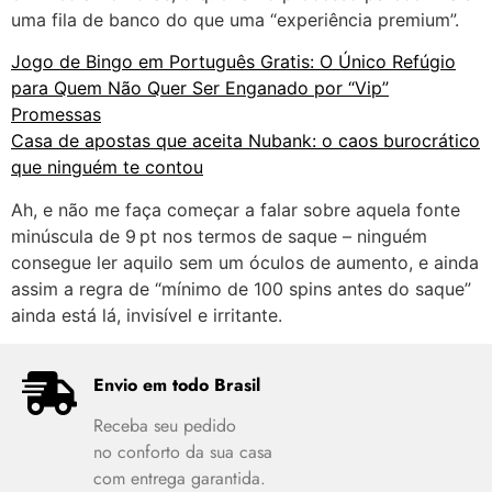
uma fila de banco do que uma “experiência premium”.
Jogo de Bingo em Português Gratis: O Único Refúgio
para Quem Não Quer Ser Enganado por “Vip”
Promessas
Casa de apostas que aceita Nubank: o caos burocrático
que ninguém te contou
Ah, e não me faça começar a falar sobre aquela fonte
minúscula de 9 pt nos termos de saque – ninguém
consegue ler aquilo sem um óculos de aumento, e ainda
assim a regra de “mínimo de 100 spins antes do saque”
ainda está lá, invisível e irritante.
Envio em todo Brasil
Receba seu pedido
no conforto da sua casa
com entrega garantida.