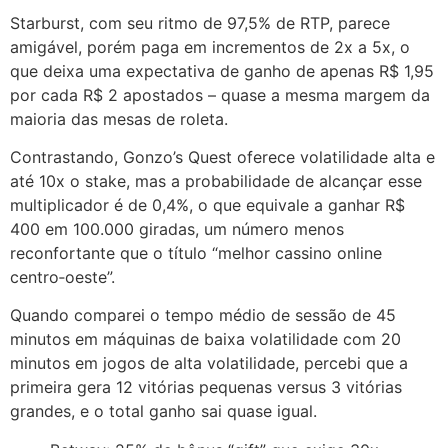
Starburst, com seu ritmo de 97,5% de RTP, parece
amigável, porém paga em incrementos de 2x a 5x, o
que deixa uma expectativa de ganho de apenas R$ 1,95
por cada R$ 2 apostados – quase a mesma margem da
maioria das mesas de roleta.
Contrastando, Gonzo’s Quest oferece volatilidade alta e
até 10x o stake, mas a probabilidade de alcançar esse
multiplicador é de 0,4%, o que equivale a ganhar R$
400 em 100.000 giradas, um número menos
reconfortante que o título “melhor cassino online
centro‑oeste”.
Quando comparei o tempo médio de sessão de 45
minutos em máquinas de baixa volatilidade com 20
minutos em jogos de alta volatilidade, percebi que a
primeira gera 12 vitórias pequenas versus 3 vitórias
grandes, e o total ganho sai quase igual.