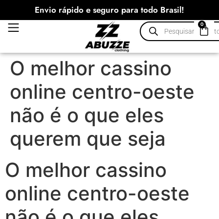
Envio rápido e seguro para todo Brasil!
0
O melhor cassino
online centro-oeste
não é o que eles
querem que seja
O melhor cassino
online centro-oeste
não é o que eles