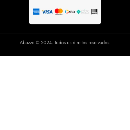
Abuzze © 2024. Todos os direitos reservados.