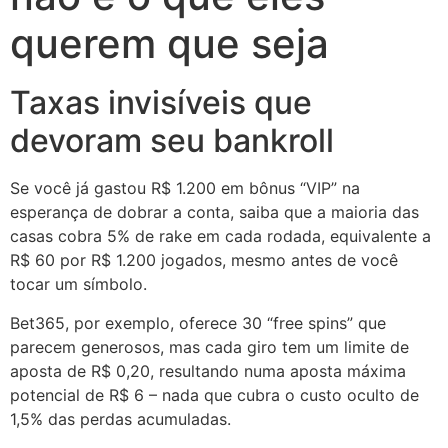
querem que seja
Taxas invisíveis que
devoram seu bankroll
Se você já gastou R$ 1.200 em bônus “VIP” na
esperança de dobrar a conta, saiba que a maioria das
casas cobra 5% de rake em cada rodada, equivalente a
R$ 60 por R$ 1.200 jogados, mesmo antes de você
tocar um símbolo.
Bet365, por exemplo, oferece 30 “free spins” que
parecem generosos, mas cada giro tem um limite de
aposta de R$ 0,20, resultando numa aposta máxima
potencial de R$ 6 – nada que cubra o custo oculto de
1,5% das perdas acumuladas.