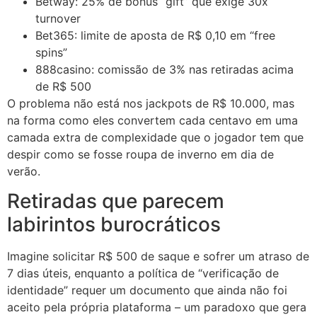
Betway: 25% de bônus “gift” que exige 30x
turnover
Bet365: limite de aposta de R$ 0,10 em “free
spins”
888casino: comissão de 3% nas retiradas acima
de R$ 500
O problema não está nos jackpots de R$ 10.000, mas
na forma como eles convertem cada centavo em uma
camada extra de complexidade que o jogador tem que
despir como se fosse roupa de inverno em dia de
verão.
Retiradas que parecem
labirintos burocráticos
Imagine solicitar R$ 500 de saque e sofrer um atraso de
7 dias úteis, enquanto a política de “verificação de
identidade” requer um documento que ainda não foi
aceito pela própria plataforma – um paradoxo que gera