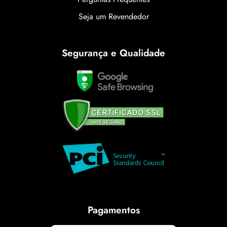
Seja um Revendedor
Segurança e Qualidade
Pagamentos