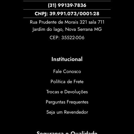
(31) 99139-7836
CNPJ: 39.991.073/0001-28
Rua Prudente de Morais 321 sala 711
Jardim do lago, Nova Serrana MG
CEP: 35522-006
Institucional
Fale Conosco
Política de Frete
Trocas e Devoluções
Perguntas Frequentes
Seja um Revendedor
Segurança e Qualidade