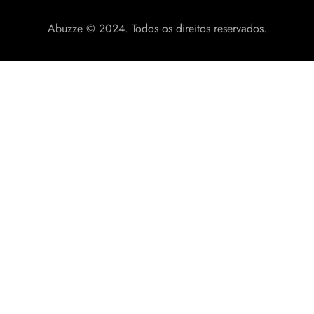
Abuzze © 2024. Todos os direitos reservados.