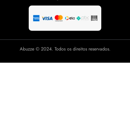
Abuzze © 2024. Todos os direitos reservados.