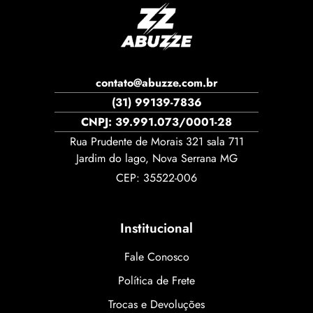
contato@abuzze.com.br
(31) 99139-7836
CNPJ: 39.991.073/0001-28
Rua Prudente de Morais 321 sala 711
Jardim do lago, Nova Serrana MG
CEP: 35522-006
Institucional
Fale Conosco
Política de Frete
Trocas e Devoluções