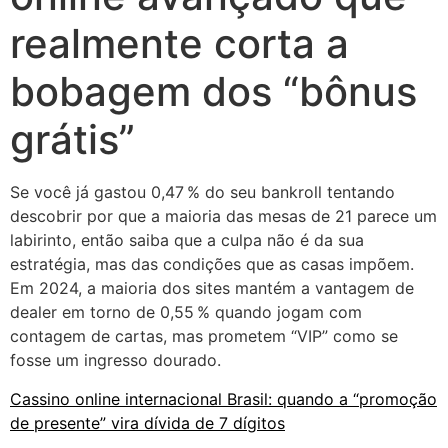
realmente corta a
bobagem dos “bônus
grátis”
Se você já gastou 0,47 % do seu bankroll tentando
descobrir por que a maioria das mesas de 21 parece um
labirinto, então saiba que a culpa não é da sua
estratégia, mas das condições que as casas impõem.
Em 2024, a maioria dos sites mantém a vantagem de
dealer em torno de 0,55 % quando jogam com
contagem de cartas, mas prometem “VIP” como se
fosse um ingresso dourado.
Cassino online internacional Brasil: quando a “promoção
de presente” vira dívida de 7 dígitos