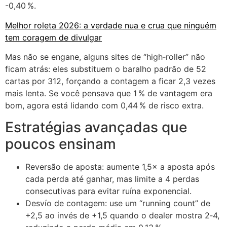
-0,40 %.
Melhor roleta 2026: a verdade nua e crua que ninguém
tem coragem de divulgar
Mas não se engane, alguns sites de “high‑roller” não
ficam atrás: eles substituem o baralho padrão de 52
cartas por 312, forçando a contagem a ficar 2,3 vezes
mais lenta. Se você pensava que 1 % de vantagem era
bom, agora está lidando com 0,44 % de risco extra.
Estratégias avançadas que
poucos ensinam
Reversão de aposta: aumente 1,5× a aposta após
cada perda até ganhar, mas limite a 4 perdas
consecutivas para evitar ruína exponencial.
Desvío de contagem: use um “running count” de
+2,5 ao invés de +1,5 quando o dealer mostra 2‑4,