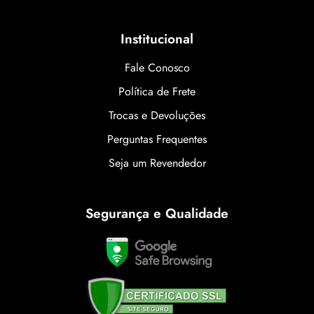
Institucional
Fale Conosco
Política de Frete
Trocas e Devoluções
Perguntas Frequentes
Seja um Revendedor
Segurança e Qualidade