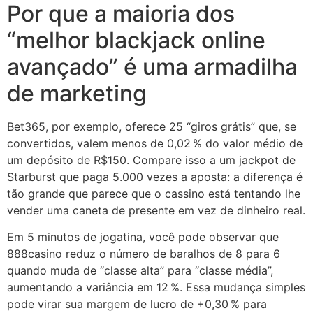
Por que a maioria dos
“melhor blackjack online
avançado” é uma armadilha
de marketing
Bet365, por exemplo, oferece 25 “giros grátis” que, se
convertidos, valem menos de 0,02 % do valor médio de
um depósito de R$150. Compare isso a um jackpot de
Starburst que paga 5.000 vezes a aposta: a diferença é
tão grande que parece que o cassino está tentando lhe
vender uma caneta de presente em vez de dinheiro real.
Em 5 minutos de jogatina, você pode observar que
888casino reduz o número de baralhos de 8 para 6
quando muda de “classe alta” para “classe média”,
aumentando a variância em 12 %. Essa mudança simples
pode virar sua margem de lucro de +0,30 % para