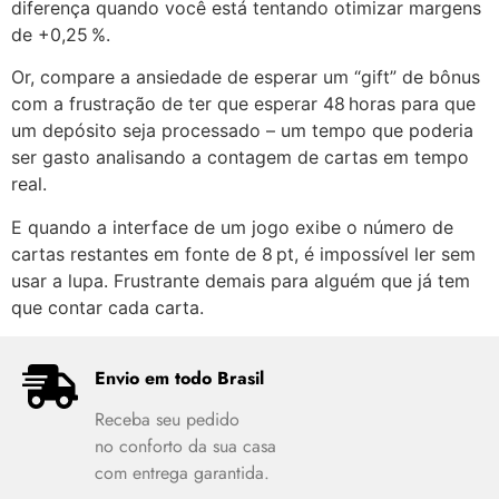
diferença quando você está tentando otimizar margens
de +0,25 %.
Or, compare a ansiedade de esperar um “gift” de bônus
com a frustração de ter que esperar 48 horas para que
um depósito seja processado – um tempo que poderia
ser gasto analisando a contagem de cartas em tempo
real.
E quando a interface de um jogo exibe o número de
cartas restantes em fonte de 8 pt, é impossível ler sem
usar a lupa. Frustrante demais para alguém que já tem
que contar cada carta.
Envio em todo Brasil
Receba seu pedido
no conforto da sua casa
com entrega garantida.