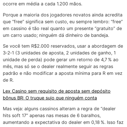
ocorre em média a cada 1.200 mãos.
Porque a maioria dos jogadores novatos ainda acredita
que “free” significa sem custo, eu sempre lembro: “free”
em cassino é tão real quanto um presente “gratuito” de
um carro usado; ninguém dá dinheiro de bandeja.
Se você tem R$2.000 reservados, usar a abordagem de
3‑2‑1 (3 unidades de aposta, 2 unidades de ganho, 1
unidade de perda) pode gerar um retorno de 4,7 % ao
mês, mas só se o dealer realmente seguir as regras
padrão e não modificar a aposta mínima para R em vez
de R.
Lex Casino sem requisito de aposta sem depósito
bônus BR: O truque sujo que ninguém conta
Mas veja: alguns cassinos alteram a regra de “dealer
hits soft 17” apenas nas mesas de 6 baralhos,
aumentando a expectativa do dealer em 0,18 %. Isso faz