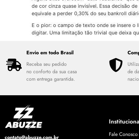
de cor cinza quase invisível. Essa decisão d
equivale a perder 0,30% do seu bankroll diári
E o pior: o campo de texto onde se insere o 
digitar. Uma limitação tão trivial que deixa q
Envio em todo Brasil
Comp
Receba seu pedido
Utili
no conforto da sua casa
de d
com entrega garantida.
nacio
Instituciona
Fale Conosco
contato@abuzze.com.br