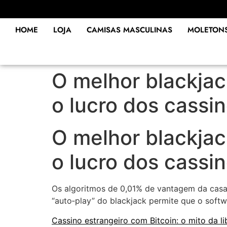
HOME
LOJA
CAMISAS MASCULINAS
MOLETON
O melhor blackjac
o lucro dos cassi
O melhor blackjac
o lucro dos cassi
Os algoritmos de 0,01% de vantagem da casa
“auto‑play” do blackjack permite que o soft
Cassino estrangeiro com Bitcoin: o mito da l