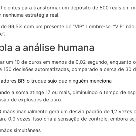
uficientes para transformar um depósito de 500 reais em m
m nenhuma estratégia real.
 99,5% com um presente de “VIP”. Lembre‑se: “VIP” não si
e”.
la a análise humana
ar um 10 de ouros em menos de 0,02 segundo, enquanto o 
e a 150 decisões automatizadas, comparado a cerca de 30 
ogadores BR: o truque sujo que ninguém menciona
ando a soma atinge 17 ou mais, diminuindo o tempo de esp
usão de explosões de ouro.
500 mãos manualmente gera um desvio padrão de 1,2 vezes 
ra 0,9 vezes. Isso cria a sensação de controle, embora sej
 mãos simultâneas