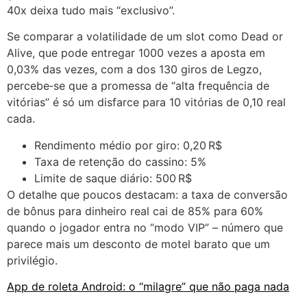
40x deixa tudo mais “exclusivo”.
Se comparar a volatilidade de um slot como Dead or
Alive, que pode entregar 1000 vezes a aposta em
0,03% das vezes, com a dos 130 giros de Legzo,
percebe‑se que a promessa de “alta frequência de
vitórias” é só um disfarce para 10 vitórias de 0,10 real
cada.
Rendimento médio por giro: 0,20 R$
Taxa de retenção do cassino: 5%
Limite de saque diário: 500 R$
O detalhe que poucos destacam: a taxa de conversão
de bônus para dinheiro real cai de 85% para 60%
quando o jogador entra no “modo VIP” – número que
parece mais um desconto de motel barato que um
privilégio.
App de roleta Android: o “milagre” que não paga nada