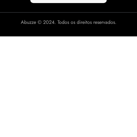
Abuzze © 2024. Todos os direitos reservados.