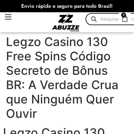
Envio rápido e seguro para todo Brasil!
0
Legzo Casino 130
Free Spins Código
Secreto de Bônus
BR: A Verdade Crua
que Ninguém Quer
Ouvir
Legzo Casino 130