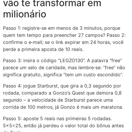
vão te transformar em
milionário
Passo 1: registre-se em menos de 3 minutos, porque
quem tem tempo para preencher 27 campos? Passo 2:
confirme o e‑mail; se o link expirar em 24 horas, você
perde a primeira aposta de 10 reais.
Passo 3: insira o código “LEGZO130”. A palavra “free”
parece um selo de caridade, mas lembre‑se: “free” não
significa gratuito, significa “tem um custo escondido”.
Passo 4: jogue Starburst, que gira a 0,3 segundo por
rodada, comparado a Gonzo’s Quest que demora 0,8
segundo – a velocidade de Starburst parece uma
corrida de 100 metros, já Gonzo é mais um maratona.
Passo 5: aposte 5 reais nas primeiras 5 rodadas.
5×5=25, então já perdeu o valor total do bônus antes