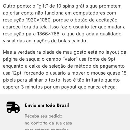
Outro ponto: o “gift” de 10 spins grátis que prometem
ao criar conta não funciona em computadores com
resolução 1920×1080, porque o botão de aceitação
aparece fora da tela. Isso faz o usuário ter que mudar a
resolução para 1366×768, o que degrada a qualidade
visual das animações de bolas caindo.
Mas a verdadeira piada de mau gosto está no layout da
página de saque: o campo “Valor” usa fonte de 9pt,
enquanto a caixa de seleção de método de pagamento
usa 12pt, forçando o usuário a mover o mouse quase 15
pixels para alinhar o texto. Isso é tão irritante quanto
esperar 3 minutos por um payout que nunca chega.
Envio em todo Brasil
Receba seu pedido
no conforto da sua casa
com entrega garantida.