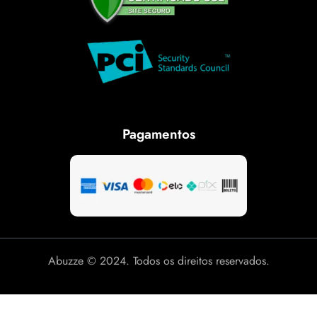
Pagamentos
Abuzze © 2024. Todos os direitos reservados.