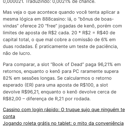
0,000021. Traduzindo: 0,0021% de chance.
Mas veja o que acontece quando você tenta aplicar a
mesma lógica em 888casino: lá, o “bônus de boas-
vindas” oferece 20 “free” jogadas de kenô, porém com
limites de aposta de R$2 cada. 20 * R$2 = R$40 de
capital total, o que mal cobre a comissão de 6% em
duas rodadas. É praticamente um teste de paciência,
não de lucro.
Para comparar, a slot “Book of Dead” paga 96,21% em
retornos, enquanto o kenô para PC raramente supera
82% em sessões longas. Se calcularmos o retorno
esperado (ER) para uma aposta de R$100, a slot
devolve R$96,21, enquanto o kenô devolve cerca de
R$82,00 – diferença de R,21 por rodada.
Cassino com login rápido: O truque sujo que ninguém te
conta
Jogando roleta grátis no tablet: o mito da conveniência