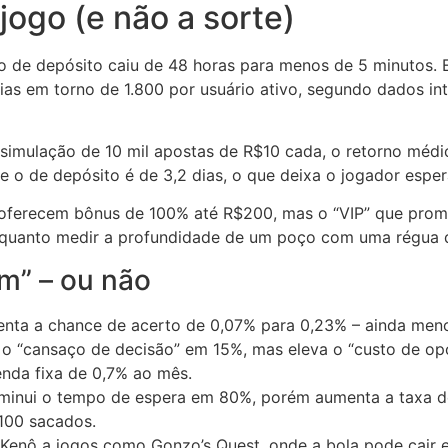
jogo (e não a sorte)
po de depósito caiu de 48 horas para menos de 5 minutos.
ias em torno de 1.800 por usuário ativo, segundo dados in
simulação de 10 mil apostas de R$10 cada, o retorno médio
e o de depósito é de 3,2 dias, o que deixa o jogador espe
oferecem bônus de 100% até R$200, mas o “VIP” que prom
l quanto medir a profundidade de um poço com uma régua 
m” – ou não
nta a chance de acerto de 0,07% para 0,23% – ainda menos
 o “cansaço de decisão” em 15%, mas eleva o “custo de o
renda fixa de 0,7% ao mês.
iminui o tempo de espera em 80%, porém aumenta a taxa de
100 sacados.
Kenô a jogos como Gonzo’s Quest, onde a bola pode cair 