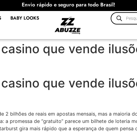
Envio rápido e seguro para todo Brasil!
S
BABY LOOKS
o casino que vende ilus
o casino que vende ilus
de 2 bilhões de reais em apostas mensais, mas a maioria d
sa: a promessa de “gratuito” parece um bilhete de loteria 
tarburst gira mais rápido que a esperança de quem pensa qu