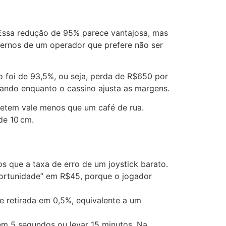
 Essa redução de 95% parece vantajosa, mas
ternos de um operador que prefere não ser
 foi de 93,5%, ou seja, perda de R$650 por
rando enquanto o cassino ajusta as margens.
etem vale menos que um café de rua.
de 10 cm.
 que a taxa de erro de um joystick barato.
portunidade” em R$45, porque o jogador
 retirada em 0,5%, equivalente a um
em 5 segundos ou levar 15 minutos. Na