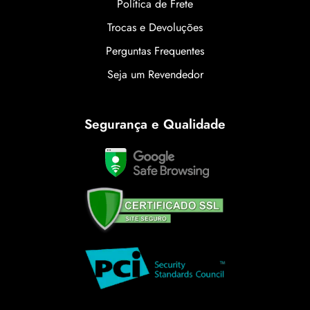
Política de Frete
Trocas e Devoluções
Perguntas Frequentes
Seja um Revendedor
Segurança e Qualidade