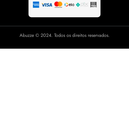
Abuzze © 2024. Todos os direitos reservados.