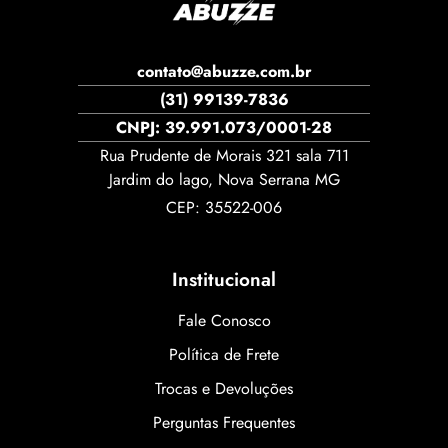
contato@abuzze.com.br
(31) 99139-7836
CNPJ: 39.991.073/0001-28
Rua Prudente de Morais 321 sala 711
Jardim do lago, Nova Serrana MG
CEP: 35522-006
Institucional
Fale Conosco
Política de Frete
Trocas e Devoluções
Perguntas Frequentes