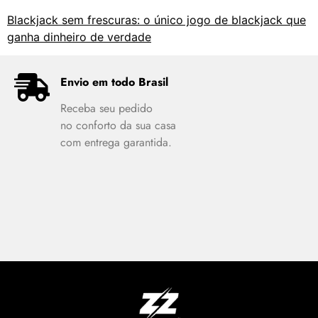
Blackjack sem frescuras: o único jogo de blackjack que
ganha dinheiro de verdade
Envio em todo Brasil
Receba seu pedido
no conforto da sua casa
com entrega garantida.