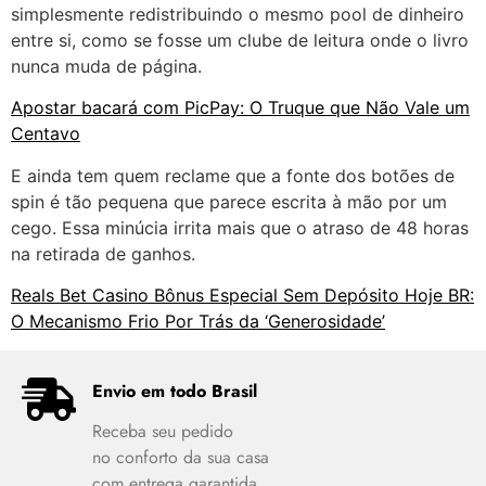
simplesmente redistribuindo o mesmo pool de dinheiro
entre si, como se fosse um clube de leitura onde o livro
nunca muda de página.
Apostar bacará com PicPay: O Truque que Não Vale um
Centavo
E ainda tem quem reclame que a fonte dos botões de
spin é tão pequena que parece escrita à mão por um
cego. Essa minúcia irrita mais que o atraso de 48 horas
na retirada de ganhos.
Reals Bet Casino Bônus Especial Sem Depósito Hoje BR:
O Mecanismo Frio Por Trás da ‘Generosidade’
Envio em todo Brasil
Receba seu pedido
no conforto da sua casa
com entrega garantida.