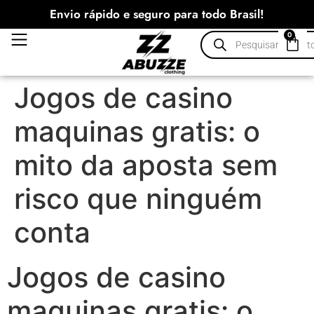
Envio rápido e seguro para todo Brasil!
0
Jogos de casino
maquinas gratis: o
mito da aposta sem
risco que ninguém
conta
Jogos de casino
maquinas gratis: o