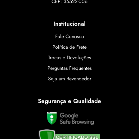
CEP: 35522-006
Institucional
Fale Conosco
Política de Frete
Trocas e Devoluções
Perguntas Frequentes
Seja um Revendedor
Segurança e Qualidade