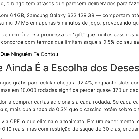
, o bingo tem atrasos que parecem deliberados para faze
2 com 64 GB, Samsung Galaxy S22 128 GB — comportam até
nsumiu 97 MB em apenas 5 minutos de jogo, provocando qu
 de memória; é a promessa de “gift” que muitos cassinos
 concorde com termos que limitam saque a 0,5% do seu sal
s Que Ninguém Te Contou
e Ainda É a Escolha dos Dese
bingos grátis para celular chega a 92,4%, enquanto slots c
, mas em 10.000 rodadas significa perder quase 370 unidad
or a comprar cartas adicionais a cada rodada. Se cada ca
eais, mais que a taxa de 0,3% que o cassino retém sobre o 
o via CPF, o que elimina o anonimato. Em um experimento, 
0,10 reais, mas com restrição de saque de 30 dias, enqua