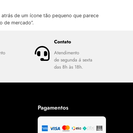
o atrás de um ícone tão pequeno que parece
ão de mercado”.
Contato
nto
Atendimento
de segunda á sexta
das 8h às 18h.
Pagamentos