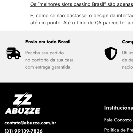
Os “melhores slots cassino Brasil” são apen
E, como se não bastasse, o design da interf
até um ponto. Até o time de QA parece ter a
Envio em todo Brasil
Comp
Receba seu pedido
Utili
no conforto da sua casa
de d
com entrega garantida.
nacio
Instituciona
Fale Conosco
contato@abuzze.com.br
Política de Fr
(31) 99139-7836