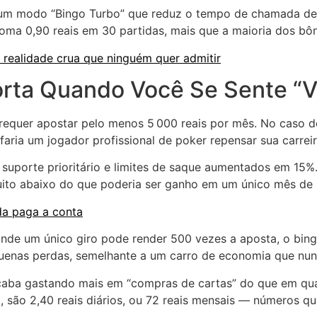
 um modo “Bingo Turbo” que reduz o tempo de chamada de
 soma 0,90 reais em 30 partidas, mais que a maioria dos bô
 realidade crua que ninguém quer admitir
rta Quando Você Se Sente “V
requer apostar pelo menos 5 000 reais por mês. No caso d
ria um jogador profissional de poker repensar sua carreir
uporte prioritário e limites de saque aumentados em 15%. 
ito abaixo do que poderia ser ganho em um único mês de 
nda paga a conta
onde um único giro pode render 500 vezes a aposta, o bing
quenas perdas, semelhante a um carro de economia que nun
 acaba gastando mais em “compras de cartas” do que em qu
a, são 2,40 reais diários, ou 72 reais mensais — números qu