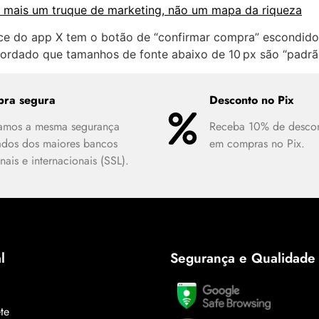
as mais um truque de marketing, não um mapa da riqueza
ace do app X tem o botão de “confirmar compra” escondid
cordado que tamanhos de fonte abaixo de 10 px são “padr
ra segura
Desconto no Pix
zamos a mesma segurança
Receba 10% de desco
ados dos maiores bancos
em compras no Pix.
nais e internacionais (SSL).
l
Segurança e Qualidade
ete