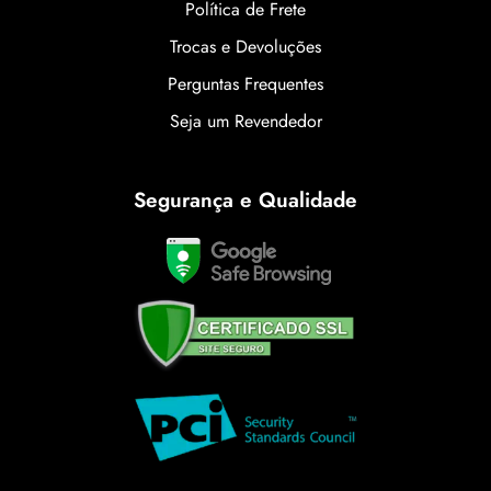
Política de Frete
Trocas e Devoluções
Perguntas Frequentes
Seja um Revendedor
Segurança e Qualidade