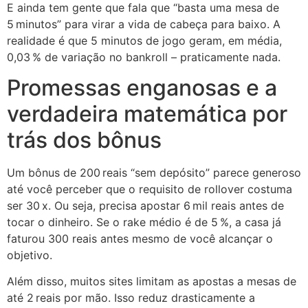
E ainda tem gente que fala que “basta uma mesa de
5 minutos” para virar a vida de cabeça para baixo. A
realidade é que 5 minutos de jogo geram, em média,
0,03 % de variação no bankroll – praticamente nada.
Promessas enganosas e a
verdadeira matemática por
trás dos bônus
Um bônus de 200 reais “sem depósito” parece generoso
até você perceber que o requisito de rollover costuma
ser 30 x. Ou seja, precisa apostar 6 mil reais antes de
tocar o dinheiro. Se o rake médio é de 5 %, a casa já
faturou 300 reais antes mesmo de você alcançar o
objetivo.
Além disso, muitos sites limitam as apostas a mesas de
até 2 reais por mão. Isso reduz drasticamente a