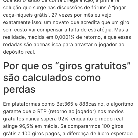
Quando o saldo da conta chega a R$0, a primeira
solução que surge nas discussões de fóruns é “jogar
caça-níqueis grátis”. 27 vezes por mês eu vejo
exatamente isso: um novato que acredita que um giro
sem custo vai compensar a falta de estratégia. Mas a
realidade, medida em 0,0001% de retorno, é que essas
rodadas são apenas isca para arrastar o jogador ao
depósito real.
Por que os “giros gratuitos”
são calculados como
perdas
Em plataformas como Bet365 e 888casino, o algoritmo
garante que o RTP (retorno ao jogador) nos modos
gratuitos nunca supera 92%, enquanto o modo real
atinge 96,5% em média. Se compararmos 100 giros
grátis a 100 giros pagos, a diferença de lucro esperado