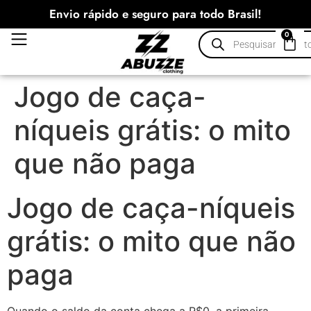
Envio rápido e seguro para todo Brasil!
0
Jogo de caça-
níqueis grátis: o mito
que não paga
Jogo de caça-níqueis
grátis: o mito que não
paga