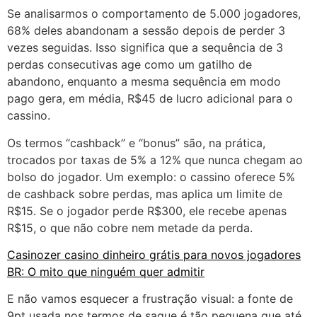
Se analisarmos o comportamento de 5.000 jogadores,
68% deles abandonam a sessão depois de perder 3
vezes seguidas. Isso significa que a sequência de 3
perdas consecutivas age como um gatilho de
abandono, enquanto a mesma sequência em modo
pago gera, em média, R$45 de lucro adicional para o
cassino.
Os termos “cashback” e “bonus” são, na prática,
trocados por taxas de 5% a 12% que nunca chegam ao
bolso do jogador. Um exemplo: o cassino oferece 5%
de cashback sobre perdas, mas aplica um limite de
R$15. Se o jogador perde R$300, ele recebe apenas
R$15, o que não cobre nem metade da perda.
Casinozer casino dinheiro grátis para novos jogadores
BR: O mito que ninguém quer admitir
E não vamos esquecer a frustração visual: a fonte de
9pt usada nos termos de saque é tão pequena que até