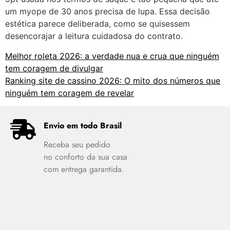
um myope de 30 anos precisa de lupa. Essa decisão
estética parece deliberada, como se quisessem
desencorajar a leitura cuidadosa do contrato.
Melhor roleta 2026: a verdade nua e crua que ninguém
tem coragem de divulgar
Ranking site de cassino 2026: O mito dos números que
ninguém tem coragem de revelar
Envio em todo Brasil
Receba seu pedido
no conforto da sua casa
com entrega garantida.