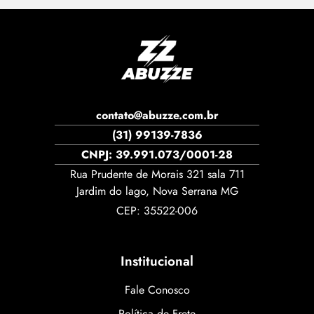
contato@abuzze.com.br
(31) 99139-7836
CNPJ: 39.991.073/0001-28
Rua Prudente de Morais 321 sala 711
Jardim do lago, Nova Serrana MG
CEP: 35522-006
Institucional
Fale Conosco
Política de Frete