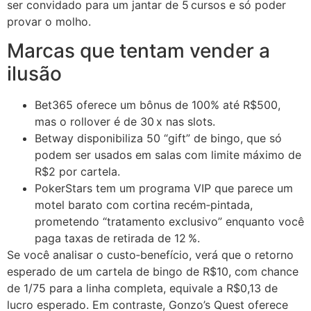
ser convidado para um jantar de 5 cursos e só poder
provar o molho.
Marcas que tentam vender a
ilusão
Bet365 oferece um bônus de 100% até R$500,
mas o rollover é de 30 x nas slots.
Betway disponibiliza 50 “gift” de bingo, que só
podem ser usados em salas com limite máximo de
R$2 por cartela.
PokerStars tem um programa VIP que parece um
motel barato com cortina recém‑pintada,
prometendo “tratamento exclusivo” enquanto você
paga taxas de retirada de 12 %.
Se você analisar o custo‑benefício, verá que o retorno
esperado de um cartela de bingo de R$10, com chance
de 1/75 para a linha completa, equivale a R$0,13 de
lucro esperado. Em contraste, Gonzo’s Quest oferece