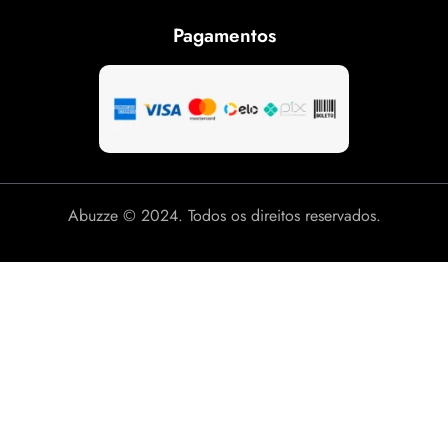
Pagamentos
Abuzze © 2024. Todos os direitos reservados.