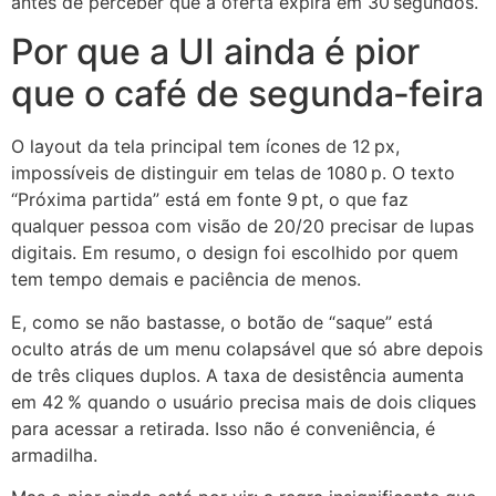
antes de perceber que a oferta expira em 30 segundos.
Por que a UI ainda é pior
que o café de segunda‑feira
O layout da tela principal tem ícones de 12 px,
impossíveis de distinguir em telas de 1080 p. O texto
“Próxima partida” está em fonte 9 pt, o que faz
qualquer pessoa com visão de 20/20 precisar de lupas
digitais. Em resumo, o design foi escolhido por quem
tem tempo demais e paciência de menos.
E, como se não bastasse, o botão de “saque” está
oculto atrás de um menu colapsável que só abre depois
de três cliques duplos. A taxa de desistência aumenta
em 42 % quando o usuário precisa mais de dois cliques
para acessar a retirada. Isso não é conveniência, é
armadilha.