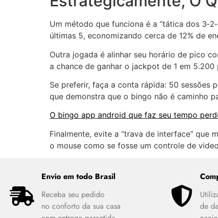
Estrategicamente, O 
Um método que funciona é a “tática dos 3‑2‑1
últimas 5, economizando cerca de 12% de ene
Outra jogada é alinhar seu horário de pico c
a chance de ganhar o jackpot de 1 em 5.200 
Se preferir, faça a conta rápida: 50 sessões
que demonstra que o bingo não é caminho pa
O bingo app android que faz seu tempo perd
Finalmente, evite a “trava de interface” que
o mouse como se fosse um controle de vide
Envio em todo Brasil
Comp
Receba seu pedido
Utili
no conforto da sua casa
de d
com entrega garantida.
nacio