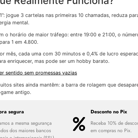
Que Realmente Funciona?
”: jogue 3 cartelas nas primeiras 10 chamadas, reduza para
rgia mental.
om o horário de maior tráfego: entre 19:00 e 21:00, o núm
para 1 em 4.800.
 por mês, cada uma com 30 minutos e 0,4% de lucro esperad
ra enriquecer, mas pode ser um hobby barato.
er sentido sem promessas vazias
 muitos sites ainda mantêm: a barra de rolagem que desapar
ogame antigo.
ra segura
Desconto no Pix
zamos a mesma segurança
Receba 10% de desco
ados dos maiores bancos
em compras no Pix.
nais e internacionais (SSL).