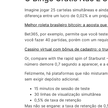
Imagine jogar 25 cartelas simultâneas e aind
diferença entre um lucro de 0,02% e um prej
Melhor roleta brasileiro bitcoin: a aposta qu
Bet365, por exemplo, permite que você teste
você fazer 40 partidas, porém com um requis
Cassino virtual com bônus de cadastro: o tru
Or, compare with the rapid spin of Starburs
número demore 0,7 segundo a aparecer, e a e
Felizmente, há plataformas que não misturam
sem exigir depósito adicional.
15 minutos de sessão de teste
30 linhas de visualização simultânea
0,5% de taxa de retenção
Mas não se engane: a taxa de retenção de 0,5