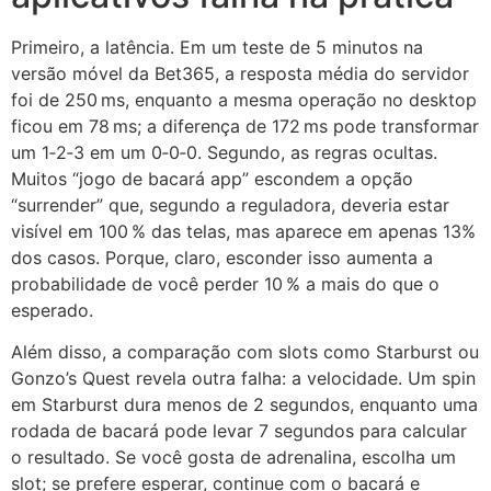
Primeiro, a latência. Em um teste de 5 minutos na
versão móvel da Bet365, a resposta média do servidor
foi de 250 ms, enquanto a mesma operação no desktop
ficou em 78 ms; a diferença de 172 ms pode transformar
um 1‑2‑3 em um 0‑0‑0. Segundo, as regras ocultas.
Muitos “jogo de bacará app” escondem a opção
“surrender” que, segundo a reguladora, deveria estar
visível em 100 % das telas, mas aparece em apenas 13%
dos casos. Porque, claro, esconder isso aumenta a
probabilidade de você perder 10 % a mais do que o
esperado.
Além disso, a comparação com slots como Starburst ou
Gonzo’s Quest revela outra falha: a velocidade. Um spin
em Starburst dura menos de 2 segundos, enquanto uma
rodada de bacará pode levar 7 segundos para calcular
o resultado. Se você gosta de adrenalina, escolha um
slot; se prefere esperar, continue com o bacará e