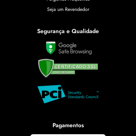
Seja um Revendedor
Segurança e Qualidade
Pagamentos