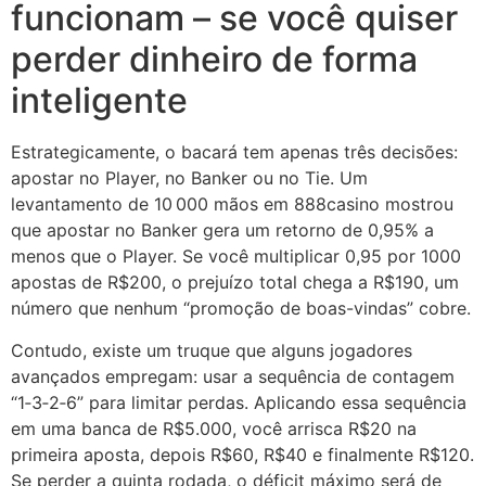
funcionam – se você quiser
perder dinheiro de forma
inteligente
Estrategicamente, o bacará tem apenas três decisões:
apostar no Player, no Banker ou no Tie. Um
levantamento de 10 000 mãos em 888casino mostrou
que apostar no Banker gera um retorno de 0,95% a
menos que o Player. Se você multiplicar 0,95 por 1000
apostas de R$200, o prejuízo total chega a R$190, um
número que nenhum “promoção de boas-vindas” cobre.
Contudo, existe um truque que alguns jogadores
avançados empregam: usar a sequência de contagem
“1‑3‑2‑6” para limitar perdas. Aplicando essa sequência
em uma banca de R$5.000, você arrisca R$20 na
primeira aposta, depois R$60, R$40 e finalmente R$120.
Se perder a quinta rodada, o déficit máximo será de