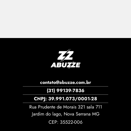
contato@abuzze.com.br
(31) 99139-7836
CNPJ: 39.991.073/0001-28
Rua Prudente de Morais 321 sala 711
Jardim do lago, Nova Serrana MG
CEP: 35522-006