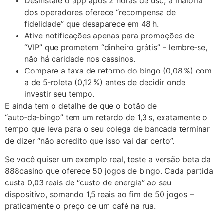
Desinstale o app após 2 horas de uso; a maioria
dos operadores oferece “recompensa de
fidelidade” que desaparece em 48 h.
Ative notificações apenas para promoções de
“VIP” que prometem “dinheiro grátis” – lembre‑se,
não há caridade nos cassinos.
Compare a taxa de retorno do bingo (0,08 %) com
a de 5‑roleta (0,12 %) antes de decidir onde
investir seu tempo.
E ainda tem o detalhe de que o botão de
“auto‑da‑bingo” tem um retardo de 1,3 s, exatamente o
tempo que leva para o seu colega de bancada terminar
de dizer “não acredito que isso vai dar certo”.
Se você quiser um exemplo real, teste a versão beta da
888casino que oferece 50 jogos de bingo. Cada partida
custa 0,03 reais de “custo de energia” ao seu
dispositivo, somando 1,5 reais ao fim de 50 jogos –
praticamente o preço de um café na rua.