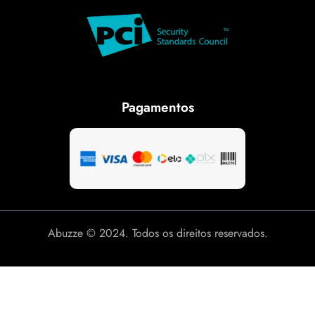
Pagamentos
Abuzze © 2024. Todos os direitos reservados.