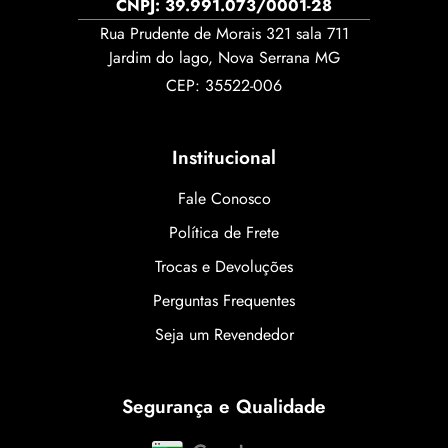
CNPJ: 39.991.073/0001-28
Rua Prudente de Morais 321 sala 711
Jardim do lago, Nova Serrana MG
CEP: 35522-006
Institucional
Fale Conosco
Política de Frete
Trocas e Devoluções
Perguntas Frequentes
Seja um Revendedor
Segurança e Qualidade