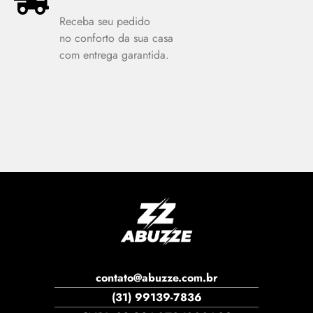
Receba seu pedido
no conforto da sua casa
com entrega garantida.
contato@abuzze.com.br
(31) 99139-7836