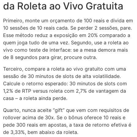
da Roleta ao Vivo Gratuita
Primeiro, monte um orçamento de 100 reais e divida em
10 sessões de 10 reais cada. Se perder 2 sessões, pare.
Esse método reduz a exposição em 20% comparado a
quem joga tudo de uma vez. Segundo, use a roleta ao
vivo como teste de interface: se a mesa demora mais
de 8 segundos para girar, procure outra.
Terceiro, compare a roleta ao vivo gratuito com uma
sessão de 30 minutos de slots de alta volatilidade.
Calcule o retorno esperado: 30 minutos de slots com
1,2% de RTP versus roleta com 2,7% de vantagem da
casa – a roleta ainda perde.
Quarto, nunca aceite “gift” que vem com requisitos de
rollover acima de 30x. Se o bônus oferece 10 reais e
pede 300 reais em apostas, a taxa de retorno efetiva é
de 3,33%, bem abaixo da roleta.