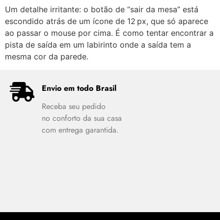
Um detalhe irritante: o botão de “sair da mesa” está
escondido atrás de um ícone de 12 px, que só aparece
ao passar o mouse por cima. É como tentar encontrar a
pista de saída em um labirinto onde a saída tem a
mesma cor da parede.
Envio em todo Brasil
Receba seu pedido
no conforto da sua casa
com entrega garantida.