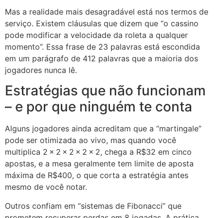
Mas a realidade mais desagradável está nos termos de
serviço. Existem cláusulas que dizem que “o cassino
pode modificar a velocidade da roleta a qualquer
momento”. Essa frase de 23 palavras está escondida
em um parágrafo de 412 palavras que a maioria dos
jogadores nunca lê.
Estratégias que não funcionam
– e por que ninguém te conta
Alguns jogadores ainda acreditam que a “martingale”
pode ser otimizada ao vivo, mas quando você
multiplica 2 × 2 × 2 × 2 × 2, chega a R$32 em cinco
apostas, e a mesa geralmente tem limite de aposta
máxima de R$400, o que corta a estratégia antes
mesmo de você notar.
Outros confiam em “sistemas de Fibonacci” que
prometem recuperar perdas em 8 jogadas. A prática