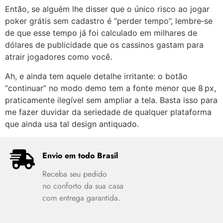
Então, se alguém lhe disser que o único risco ao jogar
poker grátis sem cadastro é “perder tempo”, lembre‑se
de que esse tempo já foi calculado em milhares de
dólares de publicidade que os cassinos gastam para
atrair jogadores como você.
Ah, e ainda tem aquele detalhe irritante: o botão
“continuar” no modo demo tem a fonte menor que 8 px,
praticamente ilegível sem ampliar a tela. Basta isso para
me fazer duvidar da seriedade de qualquer plataforma
que ainda usa tal design antiquado.
Envio em todo Brasil
Receba seu pedido
no conforto da sua casa
com entrega garantida.