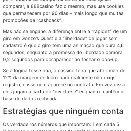
comparar, a 888casino faz o mesmo, mas usa cookies
que permanecem por 90 dias – mais longo que muitas
promoções de “cashback”.
Mas não se engane: a diferença entre a “rapidez” de um
giro em Gonzo’s Quest e a “liberdade” de jogar sem
cadastro é que o giro tem uma animação que dura 4,6
segundos, enquanto a promessa de liberdade demora
0,2 segundos para desaparecer ao fechar o pop‑up.
Se a lógica fosse boa, o cassino teria que abrir mão de
12% da margem de lucro para realmente não exigir
registro, e isso nem aparece no contrato. Em vez disso,
eles jogam a carta do “divirta-se” enquanto mantêm a
base de dados recheada.
Estratégias que ninguém conta
Os verdadeiros números que importam: 1 em cada 5