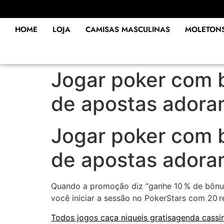
HOME
LOJA
CAMISAS MASCULINAS
MOLETON
Jogar poker com b
de apostas adora
Jogar poker com b
de apostas adora
Quando a promoção diz “ganhe 10 % de bônus gr
você iniciar a sessão no PokerStars com 20 re
Todos jogos caça niqueis gratisagenda cassi