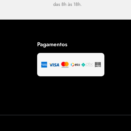
das 8h às 18h.
Pagamentos