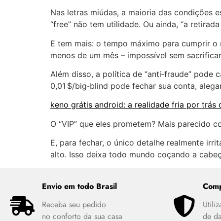
Nas letras miúdas, a maioria das condições es
“free” não tem utilidade. Ou ainda, “a retir
E tem mais: o tempo máximo para cumprir o r
menos de um mês – impossível sem sacrificar 
Além disso, a política de “anti‑fraude” pode
0,01 $/big‑blind pode fechar sua conta, alega
keno grátis android: a realidade fria por trá
O “VIP” que eles prometem? Mais parecido c
E, para fechar, o único detalhe realmente ir
alto. Isso deixa todo mundo coçando a cabeça
Envio em todo Brasil
Comp
Receba seu pedido
Utili
no conforto da sua casa
de d