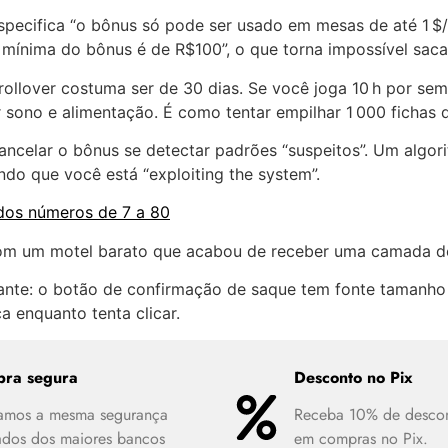
pecifica “o bônus só pode ser usado em mesas de até 1 $/bi
ada mínima do bônus é de R$100”, o que torna impossível sa
ollover costuma ser de 30 dias. Se você joga 10 h por se
sono e alimentação. É como tentar empilhar 1 000 fichas 
 cancelar o bônus se detectar padrões “suspeitos”. Um algo
ndo que você está “exploiting the system”.
s dos números de 7 a 80
om um motel barato que acabou de receber uma camada de 
ritante: o botão de confirmação de saque tem fonte tamanho
 enquanto tenta clicar.
ra segura
Desconto no Pix
zamos a mesma segurança
Receba 10% de desco
ados dos maiores bancos
em compras no Pix.