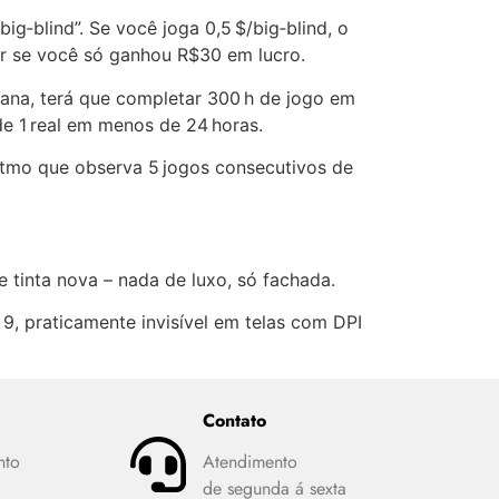
g‑blind”. Se você joga 0,5 $/big‑blind, o
car se você só ganhou R$30 em lucro.
mana, terá que completar 300 h de jogo em
de 1 real em menos de 24 horas.
ritmo que observa 5 jogos consecutivos de
tinta nova – nada de luxo, só fachada.
 9, praticamente invisível em telas com DPI
Contato
nto
Atendimento
de segunda á sexta