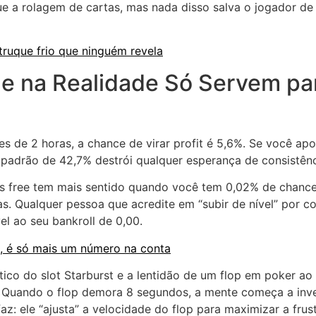
ue a rolagem de cartas, mas nada disso salva o jogador de
ruque frio que ninguém revela
que na Realidade Só Servem pa
s de 2 horas, a chance de virar profit é 5,6%. Se você ap
 padrão de 42,7% destrói qualquer esperança de consistênc
ogos free tem mais sentido quando você tem 0,02% de chanc
vas. Qualquer pessoa que acredite em “subir de nível” por 
l ao seu bankroll de 0,00.
e, é só mais um número na conta
tico do slot Starburst e a lentidão de um flop em poker ao
 Quando o flop demora 8 segundos, a mente começa a inve
z: ele “ajusta” a velocidade do flop para maximizar a frus