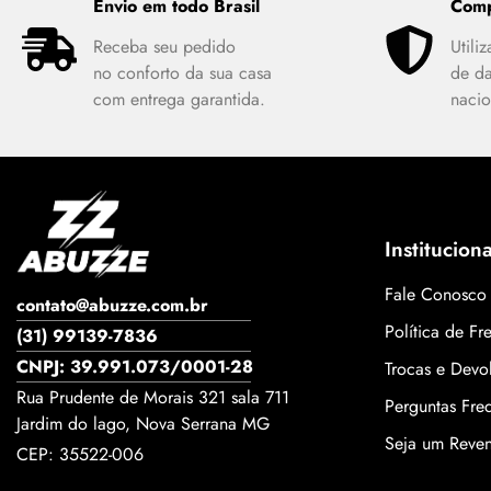
Envio em todo Brasil
Comp
Receba seu pedido
Utili
no conforto da sua casa
de d
com entrega garantida.
nacio
Instituciona
Fale Conosco
contato@abuzze.com.br
Política de Fr
(31) 99139-7836
CNPJ: 39.991.073/0001-28
Trocas e Devo
Rua Prudente de Morais 321 sala 711
Perguntas Fre
Jardim do lago, Nova Serrana MG
Seja um Reve
CEP: 35522-006