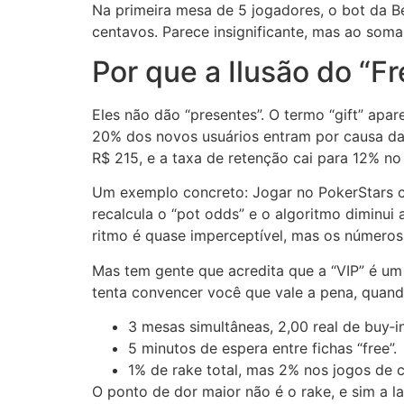
Na primeira mesa de 5 jogadores, o bot da B
centavos. Parece insignificante, mas ao somar 
Por que a Ilusão do “F
Eles não dão “presentes”. O termo “gift” apa
20% dos novos usuários entram por causa da 
R$ 215, e a taxa de retenção cai para 12% no
Um exemplo concreto: Jogar no PokerStars co
recalcula o “pot odds” e o algoritmo diminui
ritmo é quase imperceptível, mas os números 
Mas tem gente que acredita que a “VIP” é um 
tenta convencer você que vale a pena, quando
3 mesas simultâneas, 2,00 real de buy‑i
5 minutos de espera entre fichas “free”.
1% de rake total, mas 2% nos jogos de c
O ponto de dor maior não é o rake, e sim a l