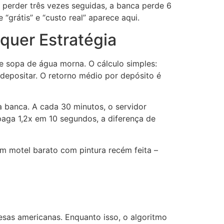
 perder três vezes seguidas, a banca perde 6
 “grátis” e “custo real” aparece aqui.
quer Estratégia
e sopa de água morna. O cálculo simples:
depositar. O retorno médio por depósito é
 banca. A cada 30 minutos, o servidor
paga 1,2x em 10 segundos, a diferença de
um motel barato com pintura recém feita –
esas americanas. Enquanto isso, o algoritmo