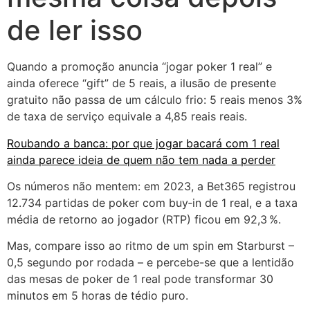
de ler isso
Quando a promoção anuncia “jogar poker 1 real” e
ainda oferece “gift” de 5 reais, a ilusão de presente
gratuito não passa de um cálculo frio: 5 reais menos 3%
de taxa de serviço equivale a 4,85 reais reais.
Roubando a banca: por que jogar bacará com 1 real
ainda parece ideia de quem não tem nada a perder
Os números não mentem: em 2023, a Bet365 registrou
12.734 partidas de poker com buy‑in de 1 real, e a taxa
média de retorno ao jogador (RTP) ficou em 92,3 %.
Mas, compare isso ao ritmo de um spin em Starburst –
0,5 segundo por rodada – e percebe-se que a lentidão
das mesas de poker de 1 real pode transformar 30
minutos em 5 horas de tédio puro.