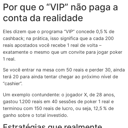
Por que o “VIP” não paga a
conta da realidade
Eles dizem que o programa “VIP” concede 0,5 % de
cashback; na prática, isso significa que a cada 200
reais apostados você recebe 1 real de volta –
exatamente o mesmo que um convite para jogar poker
1 real.
Se você entrar na mesa com 50 reais e perder 30, ainda
terá 20 para ainda tentar chegar ao próximo nível de
“cashier”.
Um exemplo contundente: o jogador X, de 28 anos,
gastou 1.200 reais em 40 sessões de poker 1 real e
terminou com 150 reais de lucro, ou seja, 12,5 % de
ganho sobre o total investido.
Estratégias que realmente