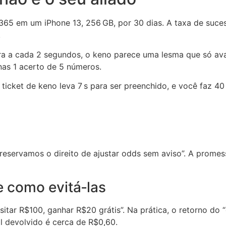
t365 em um iPhone 13, 256 GB, por 30 dias. A taxa de sucess
.
ira a cada 2 segundos, o keno parece uma lesma que só av
as 1 acerto de 5 números.
cket de keno leva 7 s para ser preenchido, e você faz 40 t
 reservamos o direito de ajustar odds sem aviso”. A promes
 como evitá‑las
itar R$100, ganhar R$20 grátis”. Na prática, o retorno do 
al devolvido é cerca de R$0,60.