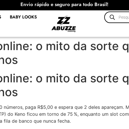
Envio rápido e seguro para todo Brasil!
S
BABY LOOKS
nline: o mito da sorte 
inos
nline: o mito da sorte 
inos
10 números, paga R$5,00 e espera que 2 deles apareçam. M
RTP) do Keno ficou em torno de 75 %, enquanto um slot co
 fila de banco que nunca fecha.