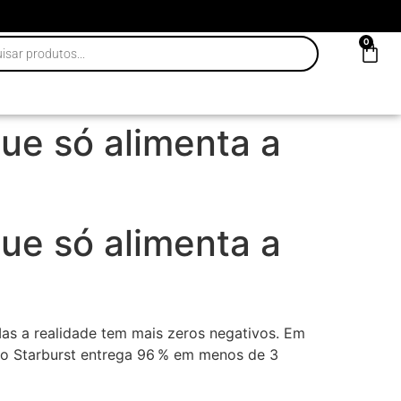
0
que só alimenta a
que só alimenta a
as a realidade tem mais zeros negativos. Em
mo Starburst entrega 96 % em menos de 3