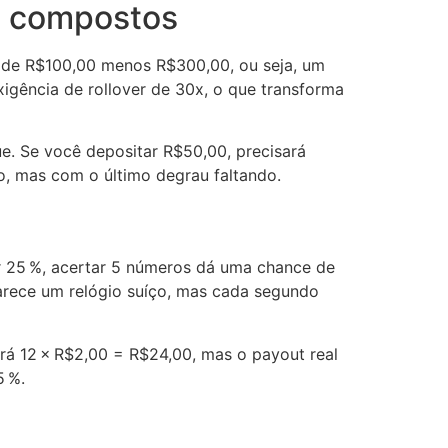
os compostos
a de R$100,00 menos R$300,00, ou seja, um
igência de rollover de 30x, o que transforma
e. Se você depositar R$50,00, precisará
o, mas com o último degrau faltando.
r 25 %, acertar 5 números dá uma chance de
arece um relógio suíço, mas cada segundo
rá 12 × R$2,00 = R$24,00, mas o payout real
5 %.