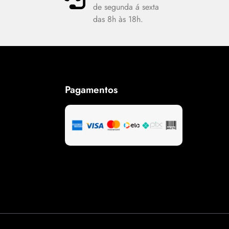
de segunda á sexta
das 8h às 18h.
Pagamentos