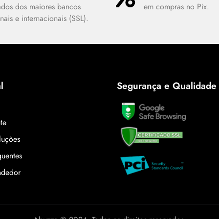
ados dos maiores bancos
em compras no Pix.
nais e internacionais (SSL).
l
Segurança e Qualidade
ete
luções
quentes
ndedor