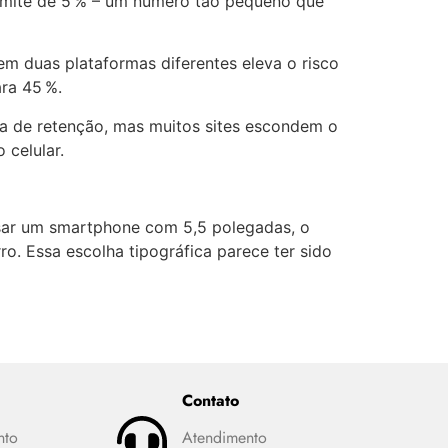
limite de 5 % – um número tão pequeno que
em duas plataformas diferentes eleva o risco
ara 45 %.
a de retenção, mas muitos sites escondem o
 celular.
usar um smartphone com 5,5 polegadas, o
ro. Essa escolha tipográfica parece ter sido
Contato
nto
Atendimento