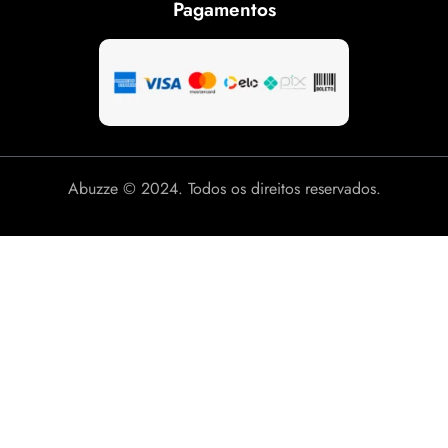
Pagamentos
Abuzze © 2024. Todos os direitos reservados.