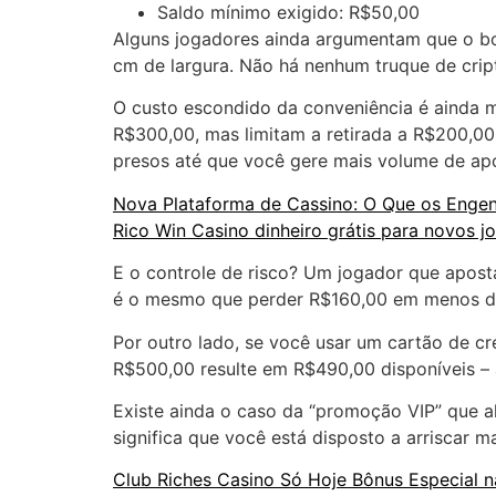
Saldo mínimo exigido: R$50,00
Alguns jogadores ainda argumentam que o bol
cm de largura. Não há nenhum truque de cri
O custo escondido da conveniência é ainda 
R$300,00, mas limitam a retirada a R$200,0
presos até que você gere mais volume de ap
Nova Plataforma de Cassino: O Que os Enge
Rico Win Casino dinheiro grátis para novos 
E o controle de risco? Um jogador que apost
é o mesmo que perder R$160,00 em menos de 5
Por outro lado, se você usar um cartão de c
R$500,00 resulte em R$490,00 disponíveis – 
Existe ainda o caso da “promoção VIP” que al
significa que você está disposto a arriscar 
Club Riches Casino Só Hoje Bônus Especial