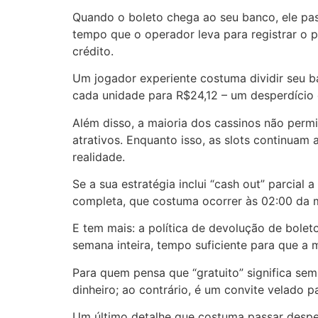
Quando o boleto chega ao seu banco, ele pas
tempo que o operador leva para registrar o
crédito.
Um jogador experiente costuma dividir seu ba
cada unidade para R$24,12 – um desperdício 
Além disso, a maioria dos cassinos não permi
atrativos. Enquanto isso, as slots continua
realidade.
Se a sua estratégia inclui “cash out” parcial 
completa, que costuma ocorrer às 02:00 da 
E tem mais: a política de devolução de boleto
semana inteira, tempo suficiente para que 
Para quem pensa que “gratuito” significa sem
dinheiro; ao contrário, é um convite velado 
Um último detalhe que costuma passar desperc