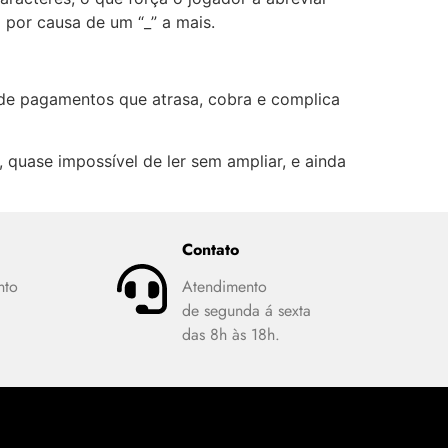
 por causa de um “_” a mais.
a de pagamentos que atrasa, cobra e complica
 quase impossível de ler sem ampliar, e ainda
Contato
nto
Atendimento
de segunda á sexta
das 8h às 18h.