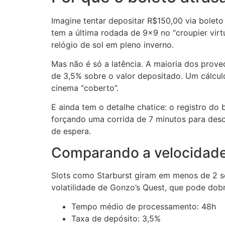
Imagine tentar depositar R$150,00 via bolet
tem a última rodada de 9×9 no “croupier virt
relógio de sol em pleno inverno.
Mas não é só a latência. A maioria dos prov
de 3,5% sobre o valor depositado. Um cálcul
cinema “coberto”.
E ainda tem o detalhe chatice: o registro do
forçando uma corrida de 7 minutos para desco
de espera.
Comparando a velocidade
Slots como Starburst giram em menos de 2 s
volatilidade de Gonzo’s Quest, que pode dob
Tempo médio de processamento: 48h
Taxa de depósito: 3,5%