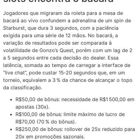
Jogadores que migraram da roleta para a mesa de
bacará ao vivo confundem a adrenalina de um spin de
Starburst, que dura 3 segundos, com a paciência
exigida para uma série de 12 mãos. No bacará, a
variação de resultados pode ser comparada à
volatilidade de Gonzo’s Quest, porém com um lag de 2
a 5 segundos entre cada decisão do dealer. Essa
latência, somada ao tempo de carregar a interface de
“live chat”, pode custar 15‑20 segundos que, em um
torneio, equivalem a 3 % da chance de alcançar o topo
da classificação.
R$50,00 de bônus: necessidade de R$1 500,00 em
apostas (30x).
R$100,00 de bônus: limite máximo de lucro de
R$70,00 (70 % do bônus).
R$250,00 de bônus: rollover de 25x reduzido para
20x em promoções sazonais.