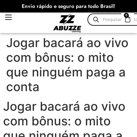
Envio rápido e seguro para todo Brasil!
0
Jogar bacará ao vivo
com bônus: o mito
que ninguém paga a
conta
Jogar bacará ao vivo
com bônus: o mito
que ninguém paga a