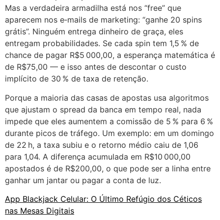
Mas a verdadeira armadilha está nos “free” que
aparecem nos e‑mails de marketing: “ganhe 20 spins
grátis”. Ninguém entrega dinheiro de graça, eles
entregam probabilidades. Se cada spin tem 1,5 % de
chance de pagar R$5 000,00, a esperança matemática é
de R$75,00 — e isso antes de descontar o custo
implícito de 30 % de taxa de retenção.
Porque a maioria das casas de apostas usa algoritmos
que ajustam o spread da banca em tempo real, nada
impede que eles aumentem a comissão de 5 % para 6 %
durante picos de tráfego. Um exemplo: em um domingo
de 22 h, a taxa subiu e o retorno médio caiu de 1,06
para 1,04. A diferença acumulada em R$10 000,00
apostados é de R$200,00, o que pode ser a linha entre
ganhar um jantar ou pagar a conta de luz.
App Blackjack Celular: O Último Refúgio dos Céticos
nas Mesas Digitais