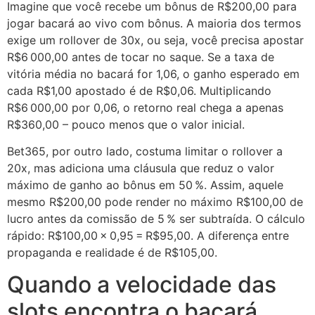
Imagine que você recebe um bônus de R$200,00 para
jogar bacará ao vivo com bônus. A maioria dos termos
exige um rollover de 30x, ou seja, você precisa apostar
R$6 000,00 antes de tocar no saque. Se a taxa de
vitória média no bacará for 1,06, o ganho esperado em
cada R$1,00 apostado é de R$0,06. Multiplicando
R$6 000,00 por 0,06, o retorno real chega a apenas
R$360,00 – pouco menos que o valor inicial.
Bet365, por outro lado, costuma limitar o rollover a
20x, mas adiciona uma cláusula que reduz o valor
máximo de ganho ao bônus em 50 %. Assim, aquele
mesmo R$200,00 pode render no máximo R$100,00 de
lucro antes da comissão de 5 % ser subtraída. O cálculo
rápido: R$100,00 × 0,95 = R$95,00. A diferença entre
propaganda e realidade é de R$105,00.
Quando a velocidade das
slots encontra o bacará