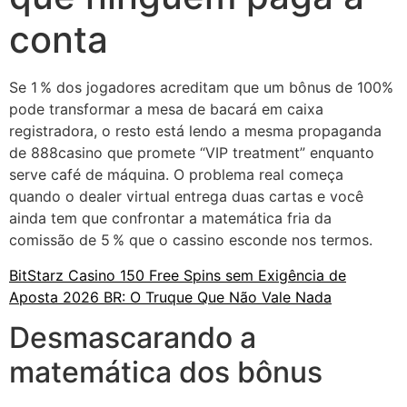
conta
Se 1 % dos jogadores acreditam que um bônus de 100%
pode transformar a mesa de bacará em caixa
registradora, o resto está lendo a mesma propaganda
de 888casino que promete “VIP treatment” enquanto
serve café de máquina. O problema real começa
quando o dealer virtual entrega duas cartas e você
ainda tem que confrontar a matemática fria da
comissão de 5 % que o cassino esconde nos termos.
BitStarz Casino 150 Free Spins sem Exigência de
Aposta 2026 BR: O Truque Que Não Vale Nada
Desmascarando a
matemática dos bônus