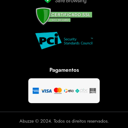
Pagamentos
Abuzze © 2024. Todos os direitos reservados.