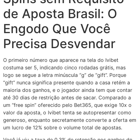
de Aposta Brasil: O
Engodo Que Você
Precisa Desvendar
O primeiro número que aparece na tela do Ivibet
costuma ser 5, indicando cinco rodadas grátis, mas
logo se segue a letra minúscula “g” de “gift”. Porque
“gift” nunca significa presente quando a casa retém a
maioria dos ganhos, e o jogador ainda tem que contar
até 30 dias de restrição antes de sacar. Comparado a
um “free spin” oferecido pelo Bet365, que exige 10x o
valor da aposta, o Ivibet tenta se autopresentar como
generoso, enquanto secretamente converte a oferta em
um lucro de 12% sobre o volume total de apostas.
Você já viu a taxa de 0,3% de retenção nos ganhos de