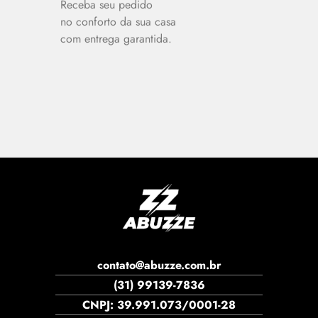
Receba seu pedido
no conforto da sua casa
com entrega garantida.
contato@abuzze.com.br
(31) 99139-7836
CNPJ: 39.991.073/0001-28