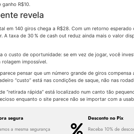
de ganho R$10.
ente revela
otal em 140 giros chega a R$28. Com um retorno esperado 
. A taxa de 30 % de cash out reduz ainda mais o valor dis
nda o custo de oportunidade: se em vez de jogar, você inv
 rolagem impossível.
et parece pensar que um número grande de giros compensa a
adeiro “custo” está nas condições de saque, não nas rodad
 de “retirada rápida” está localizado num canto tão pequeno
ecioso enquanto o site parece não se importar com a usabi
ra segura
Desconto no Pix
zamos a mesma segurança
Receba 10% de desco