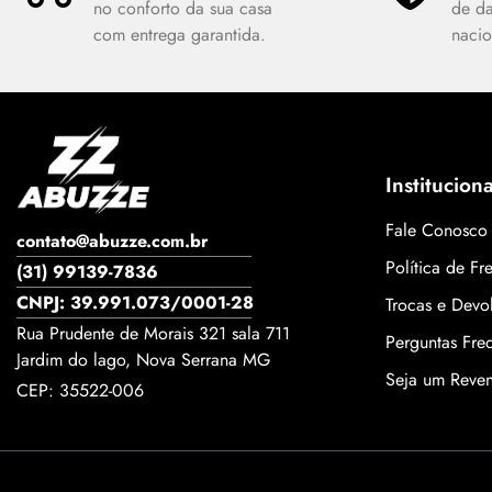
no conforto da sua casa
de d
com entrega garantida.
nacio
Instituciona
Fale Conosco
contato@abuzze.com.br
Política de Fr
(31) 99139-7836
CNPJ: 39.991.073/0001-28
Trocas e Devo
Rua Prudente de Morais 321 sala 711
Perguntas Fre
Jardim do lago, Nova Serrana MG
Seja um Reve
CEP: 35522-006