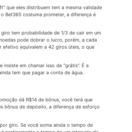
ft” que eles distribuem tem a mesma validade
o Bet365 costuma prometer, a diferença é
 giro tem probabilidade de 1/3 de cair em um
 moedas pode dobrar o lucro, porém, a cada
 efetivo equivalem a 42 giros úteis, o que
 insiste em chamar isso de “grátis”. É a
ainda tem que pagar a conta de água.
 promoção dá R$14 de bônus, você terá que
s bônus de depósito, a diferença de esforço
 por giro. Se você soma ainda o tempo de