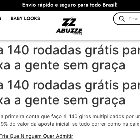
Envio rápido e seguro para todo Brasil!
S
BABY LOOKS
a 140 rodadas grátis pa
ixa a gente sem graça
a 140 rodadas grátis pa
ixa a gente sem graça
, a primeira conta que faço é: 140 giros multiplicados po
89% do valor da aposta inicial, se tudo correr como na caix
Fria Que Ninguém Quer Admitir