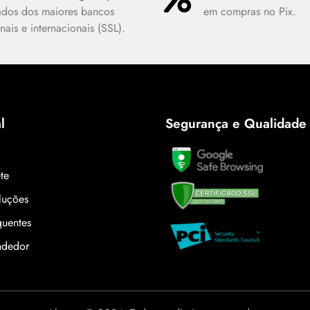
ados dos maiores bancos
em compras no Pix.
nais e internacionais (SSL).
l
Segurança e Qualidade
ete
luções
quentes
ndedor