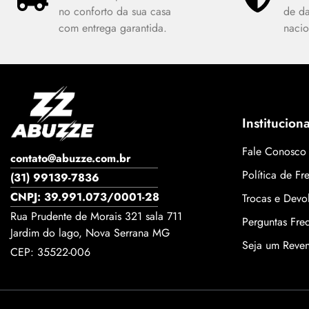
no conforto da sua casa
de d
com entrega garantida.
nacio
Instituciona
Fale Conosco
contato@abuzze.com.br
Política de Fr
(31) 99139-7836
CNPJ: 39.991.073/0001-28
Trocas e Devo
Rua Prudente de Morais 321 sala 711
Perguntas Fre
Jardim do lago, Nova Serrana MG
Seja um Reve
CEP: 35522-006