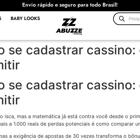
Envio rápido e seguro para todo Brasil!
S
BABY LOOKS
o se cadastrar cassino:
itir
o se cadastrar cassino:
itir
mo isca, mas a matemática já está contra você desde o prime
eais a 1.000 reais de perdas potenciais é como comparar u
 mas a exigência de apostas de 30 vezes transforma o bôn