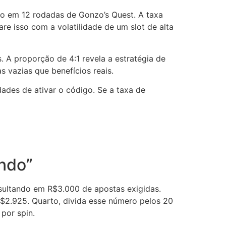
udo em 12 rodadas de Gonzo’s Quest. A taxa
e isso com a volatilidade de um slot de alta
. A proporção de 4:1 revela a estratégia de
s vazias que benefícios reais.
ades de ativar o código. Se a taxa de
ando”
resultando em R$3.000 de apostas exigidas.
R$2.925. Quarto, divida esse número pelos 20
por spin.