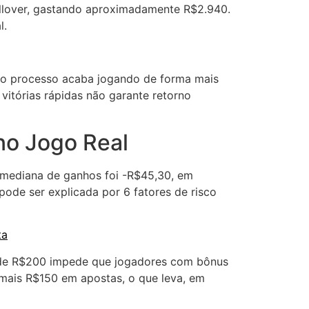
rollover, gastando aproximadamente R$2.940.
l.
r o processo acaba jogando de forma mais
 vitórias rápidas não garante retorno
no Jogo Real
 mediana de ganhos foi -R$45,30, em
ode ser explicada por 6 fatores de risco
ta
ma de R$200 impede que jogadores com bônus
 mais R$150 em apostas, o que leva, em