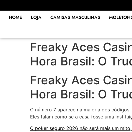
HOME
LOJA
CAMISAS MASCULINAS
MOLETON
Freaky Aces Casi
Hora Brasil: O Tr
Freaky Aces Casi
Hora Brasil: O Tr
O número 7 aparece na maioria dos códigos, 
Eles falam como se a casa fosse uma institu
O poker seguro 2026 não será mais um mito,