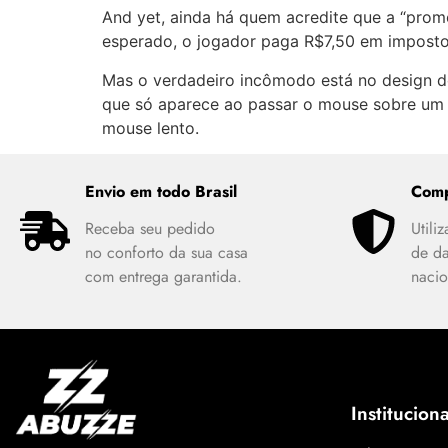
And yet, ainda há quem acredite que a “pro
esperado, o jogador paga R$7,50 em impostos
Mas o verdadeiro incômodo está no design do
que só aparece ao passar o mouse sobre um íc
mouse lento.
Envio em todo Brasil
Comp
Receba seu pedido
Utili
no conforto da sua casa
de d
com entrega garantida.
nacio
Instituciona