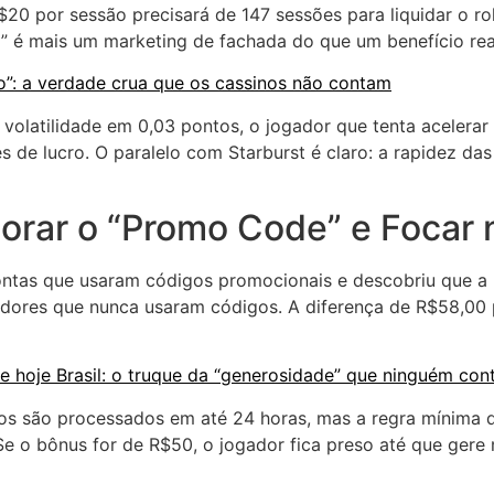
R$20 por sessão precisará de 147 sessões para liquidar o 
” é mais um marketing de fachada do que um benefício rea
o”: a verdade crua que os cassinos não contam
volatilidade em 0,03 pontos, o jogador que tenta acelera
s de lucro. O paralelo com Starburst é claro: a rapidez das
orar o “Promo Code” e Focar 
ontas que usaram códigos promocionais e descobriu que a
ores que nunca usaram códigos. A diferença de R$58,00 p
de hoje Brasil: o truque da “generosidade” que ninguém con
didos são processados em até 24 horas, mas a regra míni
Se o bônus for de R$50, o jogador fica preso até que gere