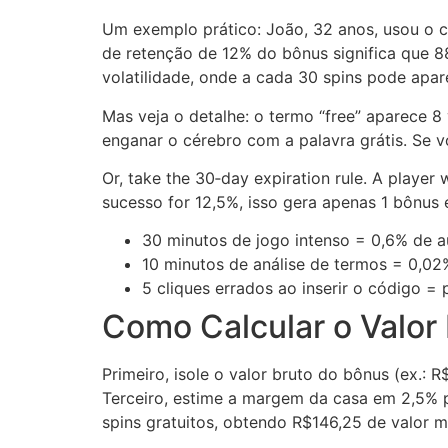
Um exemplo prático: João, 32 anos, usou o c
de retenção de 12% do bônus significa que 8
volatilidade, onde a cada 30 spins pode apa
Mas veja o detalhe: o termo “free” aparece 8
enganar o cérebro com a palavra grátis. Se v
Or, take the 30‑day expiration rule. A playe
sucesso for 12,5%, isso gera apenas 1 bônus
30 minutos de jogo intenso = 0,6% de 
10 minutos de análise de termos = 0,02
5 cliques errados ao inserir o código =
Como Calcular o Valor
Primeiro, isole o valor bruto do bônus (ex.: 
Terceiro, estime a margem da casa em 2,5% p
spins gratuitos, obtendo R$146,25 de valor m