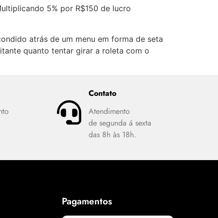
ultiplicando 5% por R$150 de lucro
scondido atrás de um menu em forma de seta
tante quanto tentar girar a roleta com o
Contato
nto
Atendimento
de segunda á sexta
das 8h às 18h.
Pagamentos