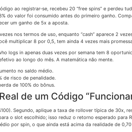
ódigo ao registrar‑se, recebeu 20 “free spins” e perdeu t
8% do valor foi consumido antes do primeiro ganho. Compar
recer um ganho de 5x a aposta.
 vezes nos termos de uso, enquanto “cash” aparece 2 vezes
ocê multiplicar 8 por 0,5, tem ainda 4 vezes mais promessa
r who logs in apenas duas vezes por semana tem 8 oportunid
 efetivo ao longo do mês. A matemática não mente.
aumento no saldo médio.
% de risco de penalidade.
 perda de 100% do bônus.
 Real de um Código “Funcion
R$100). Segundo, aplique a taxa de rollover típica de 30x, 
ara o slot escolhido; isso reduz o retorno esperado para 
édio por spin, o que ainda está acima da realidade de 0,70 