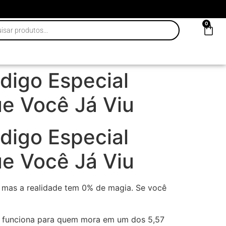
0
digo Especial
ue Você Já Viu
digo Especial
ue Você Já Viu
, mas a realidade tem 0% de magia. Se você
o só funciona para quem mora em um dos 5,57