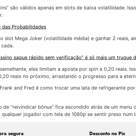
pins” são válidos apenas em slots de baixa volatilidade. I
r.
 das Probabilidades
o slot Mega Joker (volatilidade média) e ganhar 2 reais, 
 cada.
sino saque rápido sem verificação” é só mais um truque 
emelhante, eles limitam a aposta por spin a 0,20 reais. I
,20 reais no próximo, arrastando o progresso para a etern
Frank and Fred é como trocar uma lata de refrigerante po
ão de “reivindicar bônus” fica escondido atrás de um menu
qualquer jogador com tela de 1080p se sentir preso num la
ra segura
Desconto no Pix