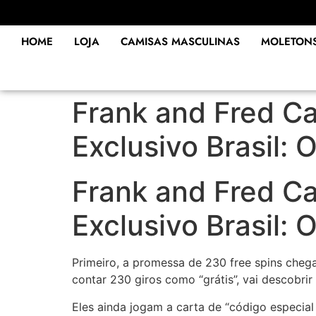
HOME
LOJA
CAMISAS MASCULINAS
MOLETON
Frank and Fred Ca
Exclusivo Brasil:
Frank and Fred Ca
Exclusivo Brasil:
Primeiro, a promessa de 230 free spins cheg
contar 230 giros como “grátis”, vai descobrir
Eles ainda jogam a carta de “código especial