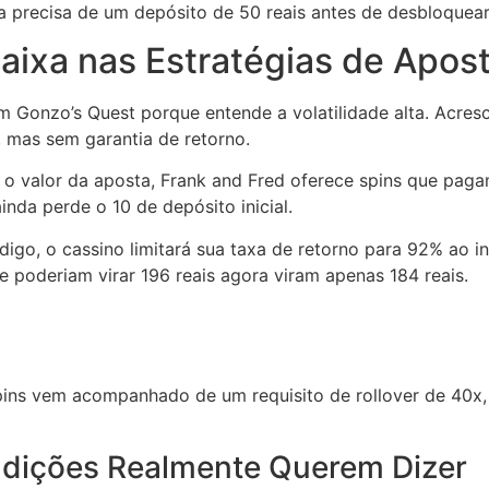
a precisa de um depósito de 50 reais antes de desbloquear 
ixa nas Estratégias de Apos
Gonzo’s Quest porque entende a volatilidade alta. Acresc
, mas sem garantia de retorno.
 valor da aposta, Frank and Fred oferece spins que pagam
nda perde o 10 de depósito inicial.
digo, o cassino limitará sua taxa de retorno para 92% ao i
 poderiam virar 196 reais agora viram apenas 184 reais.
pins vem acompanhado de um requisito de rollover de 40x, 
dições Realmente Querem Dizer