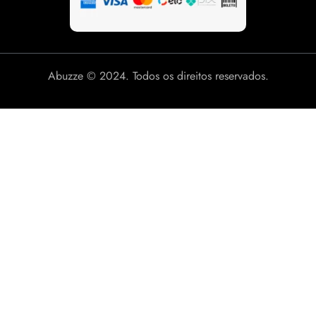
Abuzze © 2024. Todos os direitos reservados.