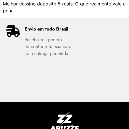
Melhor cassino depósito 5 reais: O que realmente vale a
pena
Envio em todo Brasil
Receba seu pedido
no conforto da sua casa
com entrega garantida.