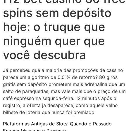
spins sem depósito
hoje: o truque que
ninguém quer que
você descubra
Já percebeu que a maioria das promoções de cassino
parece um algoritmo de 0,01% de retorno? 80 giros
grátis sem depósito prometem mais adrenalina que um
salto de paraquedas, mas vale mais que o preço de um
café expresso na segunda-feira. 12 minutos após o
registro, a oferta já desaparece, como aquele velho
bilhete de loteria que nunca foi premiado.
Plataformas Antigas de Slots: Quando o Passado
Engana Mais que o Presente