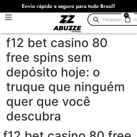
Envio rápido e seguro para todo Brasil!
0
f12 bet casino 80
free spins sem
depósito hoje: o
truque que ninguém
quer que você
descubra
f12 bet casino 80 free