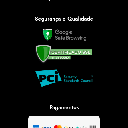
Segurança e Qualidade
Pagamentos