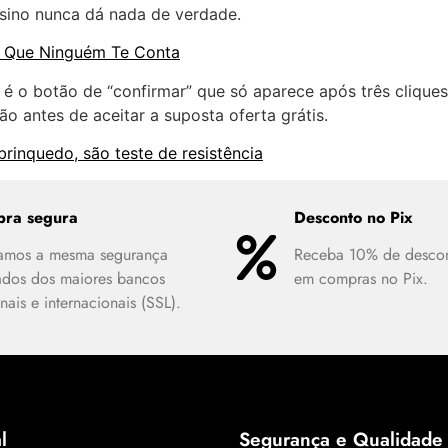
sino nunca dá nada de verdade.
e Que Ninguém Te Conta
 é o botão de “confirmar” que só aparece após três clique
ão antes de aceitar a suposta oferta grátis.
brinquedo, são teste de resistência
ra segura
Desconto no Pix
zamos a mesma segurança
Receba 10% de desco
ados dos maiores bancos
em compras no Pix.
nais e internacionais (SSL).
l
Segurança e Qualidade