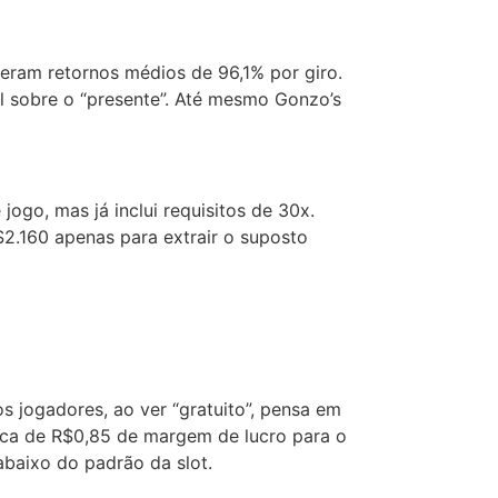
 geram retornos médios de 96,1% por giro.
l sobre o “presente”. Até mesmo Gonzo’s
go, mas já inclui requisitos de 30x.
$2.160 apenas para extrair o suposto
os jogadores, ao ver “gratuito”, pensa em
cerca de R$0,85 de margem de lucro para o
abaixo do padrão da slot.