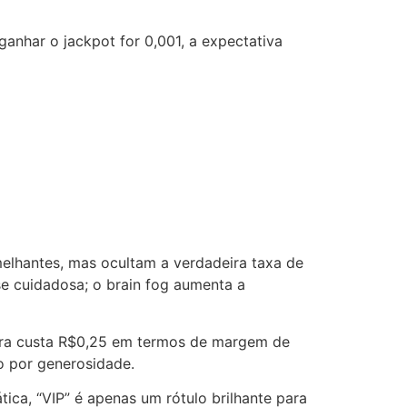
ganhar o jackpot for 0,001, a expectativa
lhantes, mas ocultam a verdadeira taxa de
se cuidadosa; o brain fog aumenta a
xtra custa R$0,25 em termos de margem de
ão por generosidade.
ica, “VIP” é apenas um rótulo brilhante para