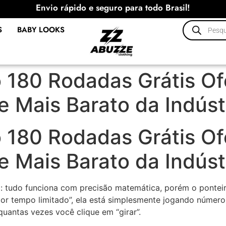
Envio rápido e seguro para todo Brasil!
S
BABY LOOKS
o 180 Rodadas Grátis O
e Mais Barato da Indúst
o 180 Rodadas Grátis O
e Mais Barato da Indúst
: tudo funciona com precisão matemática, porém o pontei
 por tempo limitado”, ela está simplesmente jogando númer
uantas vezes você clique em “girar”.