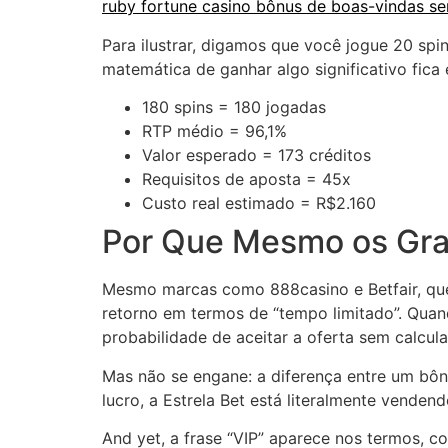
ruby fortune casino bônus de boas-vindas se
Para ilustrar, digamos que você jogue 20 spi
matemática de ganhar algo significativo fica
180 spins = 180 jogadas
RTP médio = 96,1%
Valor esperado = 173 créditos
Requisitos de aposta = 45x
Custo real estimado = R$2.160
Por Que Mesmo os Gr
Mesmo marcas como 888casino e Betfair, que
retorno em termos de “tempo limitado”. Quan
probabilidade de aceitar a oferta sem calcula
Mas não se engane: a diferença entre um bô
lucro, a Estrela Bet está literalmente venden
And yet, a frase “VIP” aparece nos termos, c