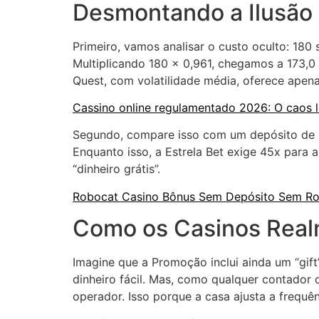
Desmontando a Ilusão
Primeiro, vamos analisar o custo oculto: 180 
Multiplicando 180 × 0,961, chegamos a 173,0
Quest, com volatilidade média, oferece apena
Cassino online regulamentado 2026: O caos 
Segundo, compare isso com um depósito de R$
Enquanto isso, a Estrela Bet exige 45x para 
“dinheiro grátis”.
Robocat Casino Bônus Sem Depósito Sem Rol
Como os Casinos Real
Imagine que a Promoção inclui ainda um “gift”
dinheiro fácil. Mas, como qualquer contador 
operador. Isso porque a casa ajusta a frequê