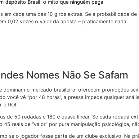
m depósito Brasil: o mito que ninguém paga
ns em cada uma das 10 giros extras. Se a probabilidade de 
 em 0,02 vezes o valor da aposta – praticamente nada.
andes Nomes Não Se Safam
 dominam o mercado brasileiro, oferecem promoções seme
do você vê “por 48 horas”, a pressa impede qualquer análi
r o ROI.
nus de 50 rodadas e 180 é quase linear. Se cada rodada e
do 45 reais de “valor” por pura manipulação psicológica, n
omo se o jogador fosse parte de um clube exclusivo. Na prát