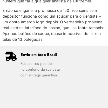
número que faria qualquer analista de UX tremer.
E não se engane: a promessa de “50 free spins sem
depósito” funciona como um açúcar para o dentista –
um gosto amargo logo depois. O verdadeiro problema
real está na interface do casino, que usa fonte tamanho
9px nos botões de saque, quase impossível de ler em
telas de 13 polegadas.
Envio em todo Brasil
Receba seu pedido
no conforto da sua casa
com entrega garantida.