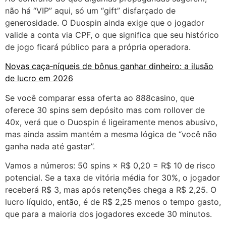
não há “VIP” aqui, só um “gift” disfarçado de
generosidade. O Duospin ainda exige que o jogador
valide a conta via CPF, o que significa que seu histórico
de jogo ficará público para a própria operadora.
Novas caça‑níqueis de bônus ganhar dinheiro: a ilusão
de lucro em 2026
Se você comparar essa oferta ao 888casino, que
oferece 30 spins sem depósito mas com rollover de
40x, verá que o Duospin é ligeiramente menos abusivo,
mas ainda assim mantém a mesma lógica de “você não
ganha nada até gastar”.
Vamos a números: 50 spins × R$ 0,20 = R$ 10 de risco
potencial. Se a taxa de vitória média for 30%, o jogador
receberá R$ 3, mas após retenções chega a R$ 2,25. O
lucro líquido, então, é de R$ 2,25 menos o tempo gasto,
que para a maioria dos jogadores excede 30 minutos.