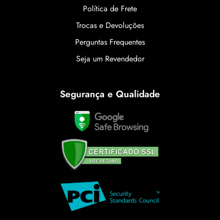
Política de Frete
Trocas e Devoluções
Perguntas Frequentes
Seja um Revendedor
Segurança e Qualidade