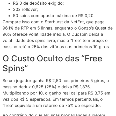
R$ 0 de depósito exigido;
30x rollover;
50 spins com aposta máxima de R$ 0,20.
Compare isso com o Starburst da NetEnt, que paga
96,1% de RTP em 5 linhas, enquanto o Gonzo’s Quest de
96% oferece volatilidade média. O Duospin deixa a
volatilidade dos spins livre, mas o “free” tem preço: o
cassino retém 25% das vitórias nos primeiros 10 giros.
O Custo Oculto das “Free
Spins”
Se um jogador ganha R$ 2,50 nos primeiros 5 giros, o
cassino deduz 0,625 (25%) e deixa R$ 1,875.
Multiplicando por 10, o ganho real cai para R$ 3,75 em
vez dos R$ 5 esperados. Em termos percentuais, o
“free” equivale a um retorno de 75% do esperado.
Ao contrário do que algumas propagandas sugerem,