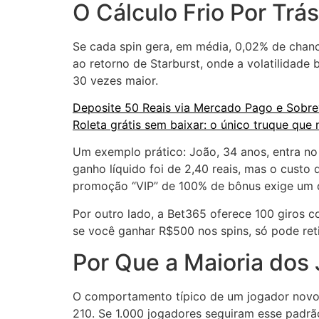
O Cálculo Frio Por Trá
Se cada spin gera, em média, 0,02% de chanc
ao retorno de Starburst, onde a volatilidade
30 vezes maior.
Deposite 50 Reais via Mercado Pago e Sobre
Roleta grátis sem baixar: o único truque que
Um exemplo prático: João, 34 anos, entra no 
ganho líquido foi de 2,40 reais, mas o custo 
promoção “VIP” de 100% de bônus exige um d
Por outro lado, a Bet365 oferece 100 giros c
se você ganhar R$500 nos spins, só pode reti
Por Que a Maioria dos
O comportamento típico de um jogador novo p
210. Se 1.000 jogadores seguiram esse padr