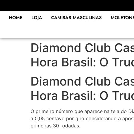
HOME
LOJA
CAMISAS MASCULINAS
MOLETON
Diamond Club Cas
Hora Brasil: O Tr
Diamond Club Cas
Hora Brasil: O Tr
O primeiro número que aparece na tela do Dia
a 0,05 centavo por giro considerando a apos
primeiras 30 rodadas.