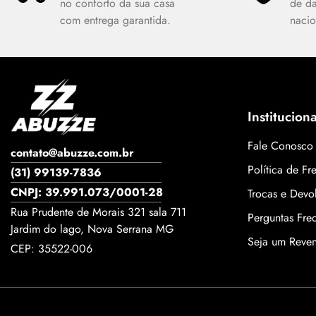
no conforto da sua casa
de d
com entrega garantida.
nacio
Instituciona
Fale Conosco
contato@abuzze.com.br
Política de Fr
(31) 99139-7836
CNPJ: 39.991.073/0001-28
Trocas e Devo
Rua Prudente de Morais 321 sala 711
Perguntas Fre
Jardim do lago, Nova Serrana MG
Seja um Reve
CEP: 35522-006