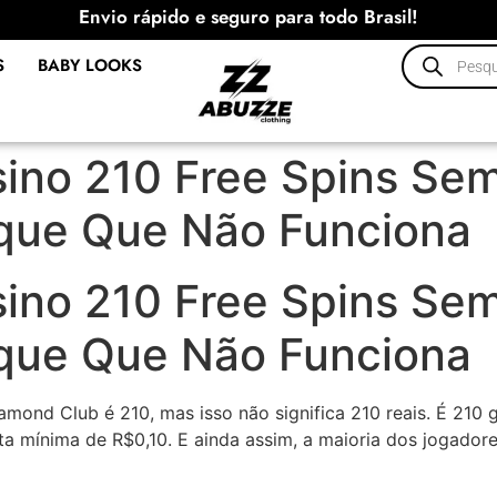
Envio rápido e seguro para todo Brasil!
S
BABY LOOKS
ino 210 Free Spins Se
uque Que Não Funciona
ino 210 Free Spins Se
uque Que Não Funciona
mond Club é 210, mas isso não significa 210 reais. É 210 g
ta mínima de R$0,10. E ainda assim, a maioria dos jogador