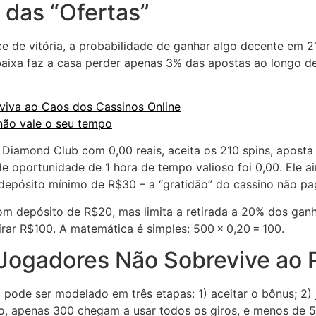
s das “Ofertas”
e de vitória, a probabilidade de ganhar algo decente em 2
 baixa faz a casa perder apenas 3% das apostas ao longo de
viva ao Caos dos Cassinos Online
 não vale o seu tempo
Diamond Club com 0,00 reais, aceita os 210 spins, aposta 
de oportunidade de 1 hora de tempo valioso foi 0,00. Ele a
epósito mínimo de R$30 – a “gratidão” do cassino não pag
om depósito de R$20, mas limita a retirada a 20% dos ganho
rar R$100. A matemática é simples: 500 × 0,20 = 100.
 Jogadores Não Sobrevive ao 
ode ser modelado em três etapas: 1) aceitar o bônus; 2) 
ão, apenas 300 chegam a usar todos os giros, e menos de