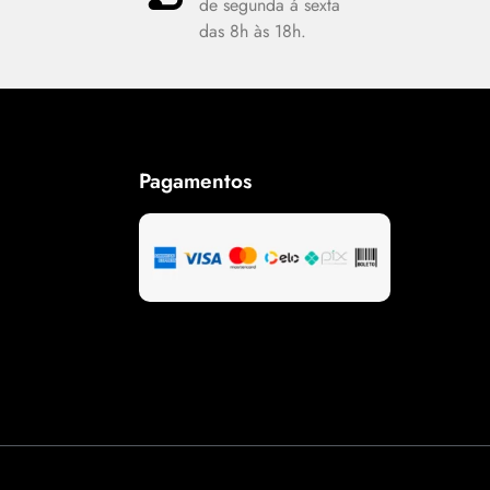
de segunda á sexta
das 8h às 18h.
Pagamentos