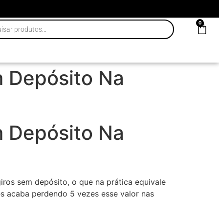
0
m Depósito Na
m Depósito Na
iros sem depósito, o que na prática equivale
es acaba perdendo 5 vezes esse valor nas