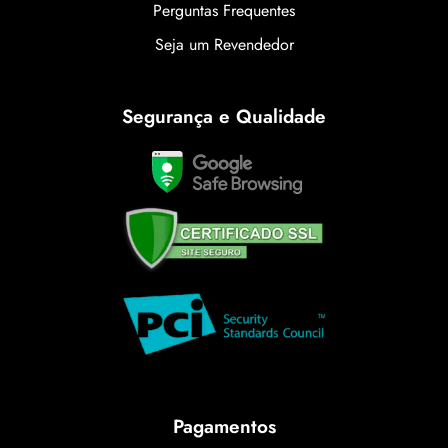
Perguntas Frequentes
Seja um Revendedor
Segurança e Qualidade
Pagamentos