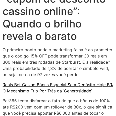
cassino online”:
Quando o brilho
revela o barato
O primeiro ponto onde o marketing falha é ao prometer
que o código 15% OFF pode transformar 30 reais em
300 reais em três rodadas de Starburst. E a realidade?
Uma probabilidade de 1,3% de acertar o símbolo wild,
ou seja, cerca de 97 vezes você perde.
Reals Bet Casino Bônus Especial Sem Depósito Hoje BR:
O Mecanismo Frio Por Trás da ‘Generosidade’
Bet365 tenta disfarçar o fato de que o bônus de 100%
até R$200 vem com um rollover de 30x, o que significa
que você precisa apostar R$6.000 antes de tocar o