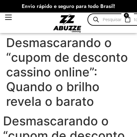
Envio rápido e seguro para todo Brasil!
0
Desmascarando o
“cupom de desconto
cassino online”:
Quando o brilho
revela o barato
Desmascarando o
“cupom de desconto