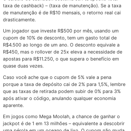
taxa de cashback) – (taxa de manutenção). Se a taxa
de manutenção é de R$10 mensais, o retorno real cai
drasticamente.
Um jogador que investe R$500 por mês, usando um
cupom de 10% de desconto, tem um gasto total de
R$4.500 ao longo de um ano. O desconto equivale a
R$450, mas o rollover de 25x eleva a necessidade de
apostas para R$11.250, o que supera o benefício em
quase duas vezes.
Caso você ache que o cupom de 5% vale a pena
porque a taxa de depósito cai de 2% para 1,5%, lembre
que as taxas de retirada podem subir de 0% para 3%
após ativar o código, anulando qualquer economia
aparente.
Em jogos como Mega Moolah, a chance de ganhar o
jackpot é de 1 em 13 milhões – equivalente a descobrir
uma pérola em um oceano de lixo. O cupom não muda