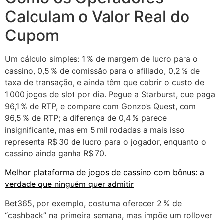
Calculam o Valor Real do
Cupom
Um cálculo simples: 1 % de margem de lucro para o
cassino, 0,5 % de comissão para o afiliado, 0,2 % de
taxa de transação, e ainda têm que cobrir o custo de
1 000 jogos de slot por dia. Pegue a Starburst, que paga
96,1 % de RTP, e compare com Gonzo’s Quest, com
96,5 % de RTP; a diferença de 0,4 % parece
insignificante, mas em 5 mil rodadas a mais isso
representa R$ 30 de lucro para o jogador, enquanto o
cassino ainda ganha R$ 70.
Melhor plataforma de jogos de cassino com bônus: a
verdade que ninguém quer admitir
Bet365, por exemplo, costuma oferecer 2 % de
“cashback” na primeira semana, mas impõe um rollover