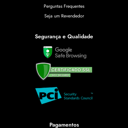
Perguntas Frequentes
Seja um Revendedor
Segurança e Qualidade
Pagamentos