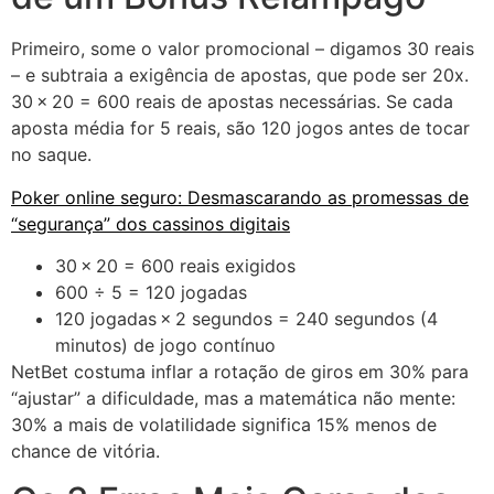
Primeiro, some o valor promocional – digamos 30 reais
– e subtraia a exigência de apostas, que pode ser 20x.
30 × 20 = 600 reais de apostas necessárias. Se cada
aposta média for 5 reais, são 120 jogos antes de tocar
no saque.
Poker online seguro: Desmascarando as promessas de
“segurança” dos cassinos digitais
30 × 20 = 600 reais exigidos
600 ÷ 5 = 120 jogadas
120 jogadas × 2 segundos = 240 segundos (4
minutos) de jogo contínuo
NetBet costuma inflar a rotação de giros em 30% para
“ajustar” a dificuldade, mas a matemática não mente:
30% a mais de volatilidade significa 15% menos de
chance de vitória.