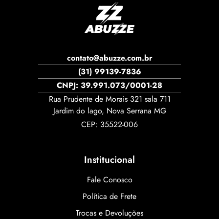
contato@abuzze.com.br
(31) 99139-7836
CNPJ: 39.991.073/0001-28
Rua Prudente de Morais 321 sala 711
Jardim do lago, Nova Serrana MG
CEP: 35522-006
Institucional
Fale Conosco
Política de Frete
Trocas e Devoluções