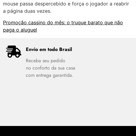
mouse passa despercebido e força o jogador a reabrir
a página duas vezes.
Promoção cassino do mês: o truque barato que não
paga o aluguel
Envio em todo Brasil
Receba seu pedido
no conforto da sua casa
com entrega garantida.