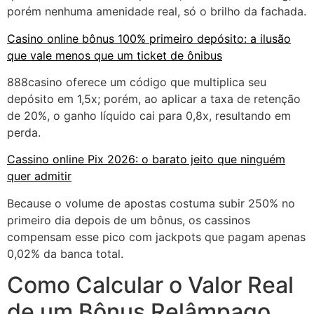
porém nenhuma amenidade real, só o brilho da fachada.
Casino online bônus 100% primeiro depósito: a ilusão
que vale menos que um ticket de ônibus
888casino oferece um código que multiplica seu
depósito em 1,5x; porém, ao aplicar a taxa de retenção
de 20%, o ganho líquido cai para 0,8x, resultando em
perda.
Cassino online Pix 2026: o barato jeito que ninguém
quer admitir
Because o volume de apostas costuma subir 250% no
primeiro dia depois de um bônus, os cassinos
compensam esse pico com jackpots que pagam apenas
0,02% da banca total.
Como Calcular o Valor Real
de um Bônus Relâmpago