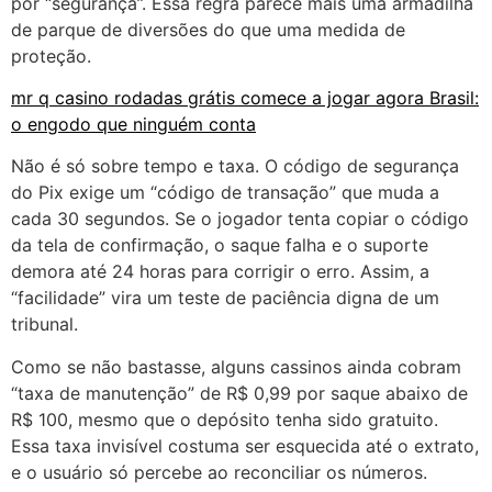
por “segurança”. Essa regra parece mais uma armadilha
de parque de diversões do que uma medida de
proteção.
mr q casino rodadas grátis comece a jogar agora Brasil:
o engodo que ninguém conta
Não é só sobre tempo e taxa. O código de segurança
do Pix exige um “código de transação” que muda a
cada 30 segundos. Se o jogador tenta copiar o código
da tela de confirmação, o saque falha e o suporte
demora até 24 horas para corrigir o erro. Assim, a
“facilidade” vira um teste de paciência digna de um
tribunal.
Como se não bastasse, alguns cassinos ainda cobram
“taxa de manutenção” de R$ 0,99 por saque abaixo de
R$ 100, mesmo que o depósito tenha sido gratuito.
Essa taxa invisível costuma ser esquecida até o extrato,
e o usuário só percebe ao reconciliar os números.