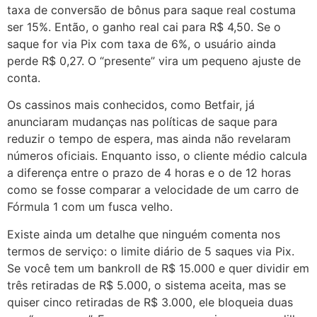
taxa de conversão de bônus para saque real costuma
ser 15%. Então, o ganho real cai para R$ 4,50. Se o
saque for via Pix com taxa de 6%, o usuário ainda
perde R$ 0,27. O “presente” vira um pequeno ajuste de
conta.
Os cassinos mais conhecidos, como Betfair, já
anunciaram mudanças nas políticas de saque para
reduzir o tempo de espera, mas ainda não revelaram
números oficiais. Enquanto isso, o cliente médio calcula
a diferença entre o prazo de 4 horas e o de 12 horas
como se fosse comparar a velocidade de um carro de
Fórmula 1 com um fusca velho.
Existe ainda um detalhe que ninguém comenta nos
termos de serviço: o limite diário de 5 saques via Pix.
Se você tem um bankroll de R$ 15.000 e quer dividir em
três retiradas de R$ 5.000, o sistema aceita, mas se
quiser cinco retiradas de R$ 3.000, ele bloqueia duas