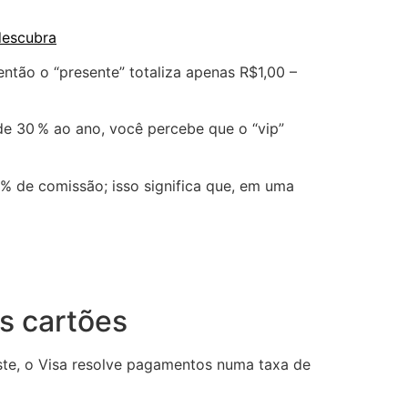
descubra
ntão o “presente” totaliza apenas R$1,00 –
e 30 % ao ano, você percebe que o “vip”
5% de comissão; isso significa que, em uma
os cartões
ste, o Visa resolve pagamentos numa taxa de