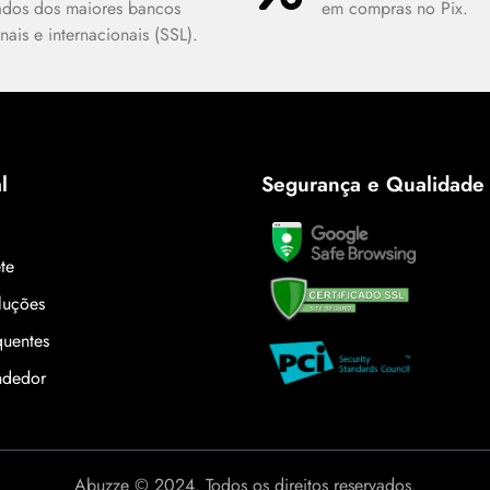
ados dos maiores bancos
em compras no Pix.
nais e internacionais (SSL).
l
Segurança e Qualidade
ete
luções
quentes
ndedor
Abuzze © 2024. Todos os direitos reservados.