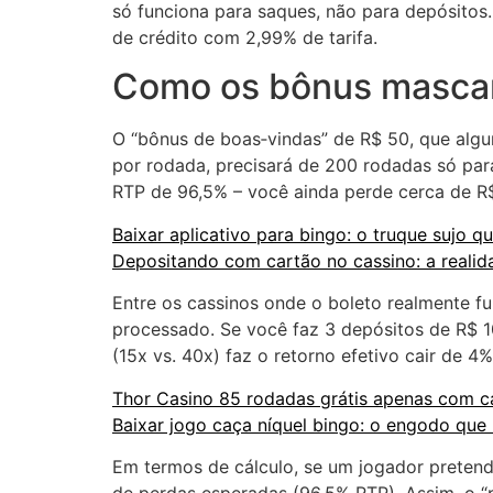
só funciona para saques, não para depósitos
de crédito com 2,99% de tarifa.
Como os bônus mascara
O “bônus de boas‑vindas” de R$ 50, que alg
por rodada, precisará de 200 rodadas só para
RTP de 96,5% – você ainda perde cerca de R
Baixar aplicativo para bingo: o truque sujo q
Depositando com cartão no cassino: a realida
Entre os cassinos onde o boleto realmente fu
processado. Se você faz 3 depósitos de R$ 1
(15x vs. 40x) faz o retorno efetivo cair de 4
Thor Casino 85 rodadas grátis apenas com c
Baixar jogo caça níquel bingo: o engodo que
Em termos de cálculo, se um jogador preten