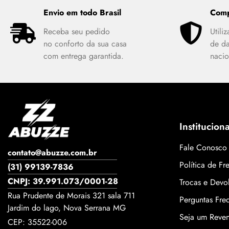
Envio em todo Brasil
Comp
Receba seu pedido
Utili
no conforto da sua casa
de d
com entrega garantida.
nacio
Instituciona
Fale Conosco
contato@abuzze.com.br
Política de Fr
(31) 99139-7836
CNPJ: 39.991.073/0001-28
Trocas e Devo
Rua Prudente de Morais 321 sala 711
Perguntas Fre
Jardim do lago, Nova Serrana MG
Seja um Reve
CEP: 35522-006