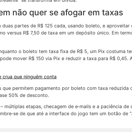
presente” se transforma em dívida.
uem não quer se afogar em taxas
em duas partes de R$ 125 cada, usando boleto, e aproveitar
orno versus R$ 7,50 de taxa em um depósito único. Em termo
nquanto o boleto tem taxa fixa de R$ 5, um Pix costuma te
 pode mover R$ 150 via Pix e reduzir a taxa para R$ 0,45.
de crua que ninguém conta
ais que permitem pagamento por boleto com taxa reduzida 
quase 50% de desconto.
– múltiplas etapas, checagem de e‑mails e a paciência de
embre‑se de que até a interface do jogo tem um botão de “a