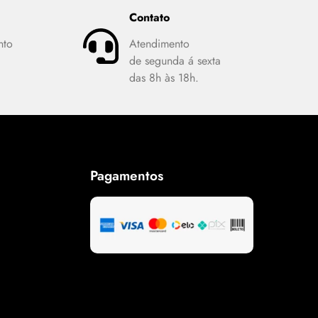
Contato
nto
Atendimento
de segunda á sexta
das 8h às 18h.
Pagamentos