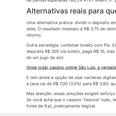
de perdas esperadas (96,5% RTP). Assim, o “
Alternativas reais para q
Uma alternativa prática: dividir o depósito 
sites. O resultado imediato é R$ 3,75 de ret
retorno.
Outra estratégia: combinar boleto com Pix. E
deposita R$ 300 via boleto, paga R$ 10, mas
de um jogo de slot.
Onde jogar cassino online São Luís: a verda
E tem ainda a opção de usar carteiras digit
a taxa cai de R$ 7,00 (3,5%) para R$ 3,80, 
Mas atenção: essas soluções exigem esforço 
Se você acha que o cassino “resolve” tudo, l
fonte de 9 pt, praticamente ilegível.