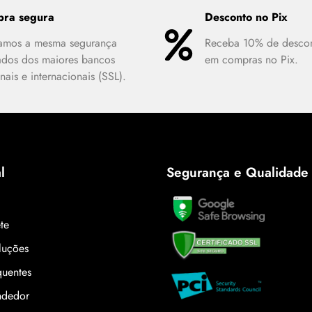
ra segura
Desconto no Pix
zamos a mesma segurança
Receba 10% de desco
ados dos maiores bancos
em compras no Pix.
nais e internacionais (SSL).
l
Segurança e Qualidade
ete
luções
quentes
ndedor