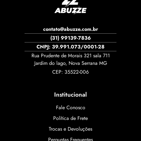
contato@abuzze.com.br
(31) 99139-7836
CNPJ: 39.991.073/0001-28
Rua Prudente de Morais 321 sala 711
Jardim do lago, Nova Serrana MG
CEP: 35522-006
Institucional
Fale Conosco
Política de Frete
Trocas e Devoluções
Perguntas Frequentes