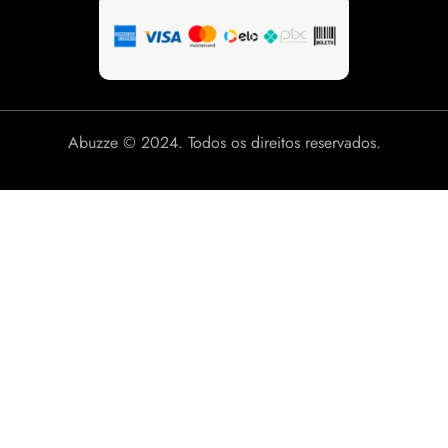
Abuzze © 2024. Todos os direitos reservados.