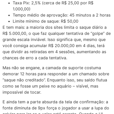
Taxa Pix: 2,5% (cerca de R$ 25,00 por R$
1.000,00)
Tempo médio de aprovação: 45 minutos a 2 horas
Limite mínimo de saque: R$ 50,00
E tem mais: a maioria dos sites limita o saque diário a
R$ 5.000,00, o que faz qualquer tentativa de “golpe” de
grande escala inviável. Isso significa que, mesmo que
você consiga acumular R$ 20.000,00 em 4 dias, terá
que dividir as retiradas em 4 sessões, aumentando as
chances de erro a cada tentativa.
Mas não se engane, a camada de suporte costuma
demorar 12 horas para responder a um chamado sobre
“saque não creditado”. Enquanto isso, seu saldo flutua
como se fosse um peixe no aquário – visível, mas
impossível de tocar.
E ainda tem a parte absurda da tela de confirmação: a
fonte diminuta de 9px força o jogador a usar a lupa do