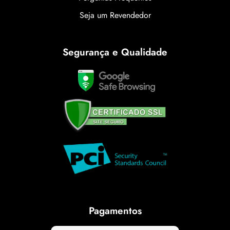
Seja um Revendedor
Segurança e Qualidade
Pagamentos