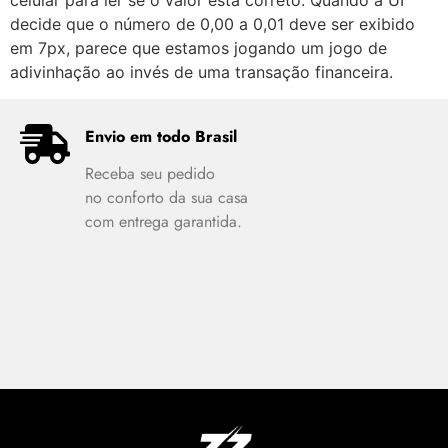
celular para ler se o valor está correto. Quando a UI
decide que o número de 0,00 a 0,01 deve ser exibido
em 7px, parece que estamos jogando um jogo de
adivinhação ao invés de uma transação financeira.
Envio em todo Brasil
Receba seu pedido
no conforto da sua casa
com entrega garantida.