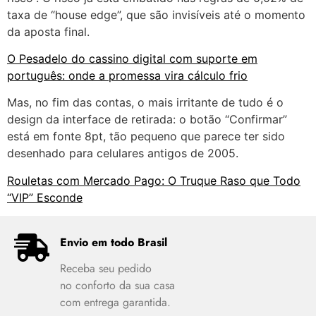
taxa de “house edge”, que são invisíveis até o momento
da aposta final.
O Pesadelo do cassino digital com suporte em
português: onde a promessa vira cálculo frio
Mas, no fim das contas, o mais irritante de tudo é o
design da interface de retirada: o botão “Confirmar”
está em fonte 8pt, tão pequeno que parece ter sido
desenhado para celulares antigos de 2005.
Rouletas com Mercado Pago: O Truque Raso que Todo
“VIP” Esconde
Envio em todo Brasil
Receba seu pedido
no conforto da sua casa
com entrega garantida.