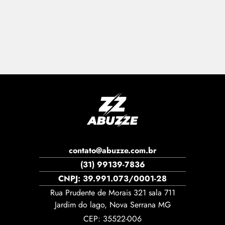
contato@abuzze.com.br
(31) 99139-7836
CNPJ: 39.991.073/0001-28
Rua Prudente de Morais 321 sala 711
Jardim do lago, Nova Serrana MG
CEP: 35522-006