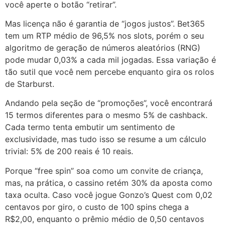
você aperte o botão “retirar”.
Mas licença não é garantia de “jogos justos”. Bet365
tem um RTP médio de 96,5% nos slots, porém o seu
algoritmo de geração de números aleatórios (RNG)
pode mudar 0,03% a cada mil jogadas. Essa variação é
tão sutil que você nem percebe enquanto gira os rolos
de Starburst.
Andando pela seção de “promoções”, você encontrará
15 termos diferentes para o mesmo 5% de cashback.
Cada termo tenta embutir um sentimento de
exclusividade, mas tudo isso se resume a um cálculo
trivial: 5% de 200 reais é 10 reais.
Porque “free spin” soa como um convite de criança,
mas, na prática, o cassino retém 30% da aposta como
taxa oculta. Caso você jogue Gonzo’s Quest com 0,02
centavos por giro, o custo de 100 spins chega a
R$2,00, enquanto o prêmio médio de 0,50 centavos