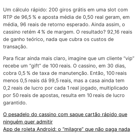
Um cálculo rápido: 200 giros grátis em uma slot com
RTP de 96,5 % e aposta média de 0,50 real geram, em
média, 96 reais de retorno esperado. Ainda assim, o
cassino retém 4 % de margem. O resultado? 92,16 reais
de ganho teórico, nada que cubra os custos de
transação.
Para ficar ainda mais claro, imagine que um cliente “vip”
recebe um “gift” de 100 reais. O cassino, em 30 dias,
cobra 0,5 % de taxa de manutenção. Então, 100 reais
menos 0,5 reais dá 99,5 reais, mas a casa ainda tem
0,2 reais de lucro por cada 1 real jogado, multiplicado
por 50 reais de apostas, resulta em 10 reais de lucro
garantido.
O pesadelo do cassino com saque cartão rápido que
ninguém quer admitir
App de roleta Android: o “milagre” que não paga nada