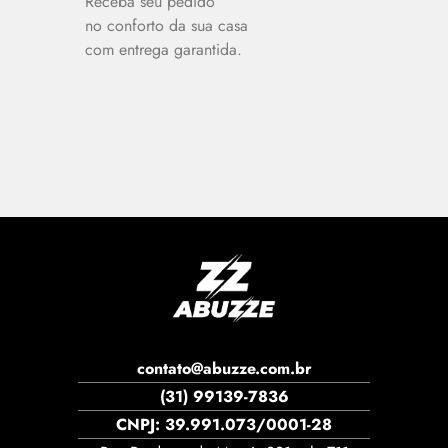
Receba seu pedido
no conforto da sua casa
com entrega garantida.
contato@abuzze.com.br
(31) 99139-7836
CNPJ: 39.991.073/0001-28