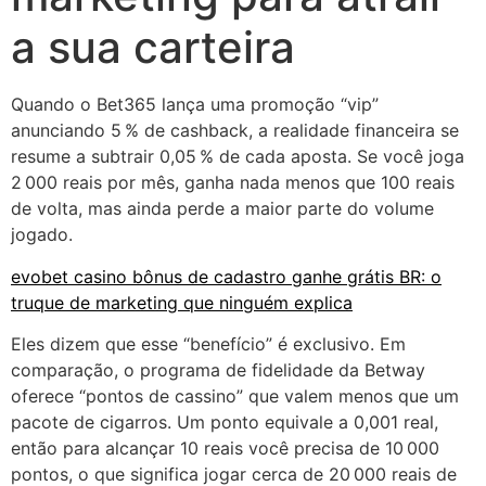
a sua carteira
Quando o Bet365 lança uma promoção “vip”
anunciando 5 % de cashback, a realidade financeira se
resume a subtrair 0,05 % de cada aposta. Se você joga
2 000 reais por mês, ganha nada menos que 100 reais
de volta, mas ainda perde a maior parte do volume
jogado.
evobet casino bônus de cadastro ganhe grátis BR: o
truque de marketing que ninguém explica
Eles dizem que esse “benefício” é exclusivo. Em
comparação, o programa de fidelidade da Betway
oferece “pontos de cassino” que valem menos que um
pacote de cigarros. Um ponto equivale a 0,001 real,
então para alcançar 10 reais você precisa de 10 000
pontos, o que significa jogar cerca de 20 000 reais de