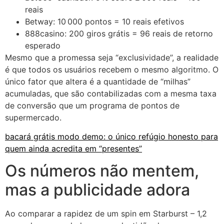
reais
Betway: 10 000 pontos = 10 reais efetivos
888casino: 200 giros grátis = 96 reais de retorno
esperado
Mesmo que a promessa seja “exclusividade”, a realidade
é que todos os usuários recebem o mesmo algoritmo. O
único fator que altera é a quantidade de “milhas”
acumuladas, que são contabilizadas com a mesma taxa
de conversão que um programa de pontos de
supermercado.
bacará grátis modo demo: o único refúgio honesto para
quem ainda acredita em “presentes”
Os números não mentem,
mas a publicidade adora
Ao comparar a rapidez de um spin em Starburst – 1,2