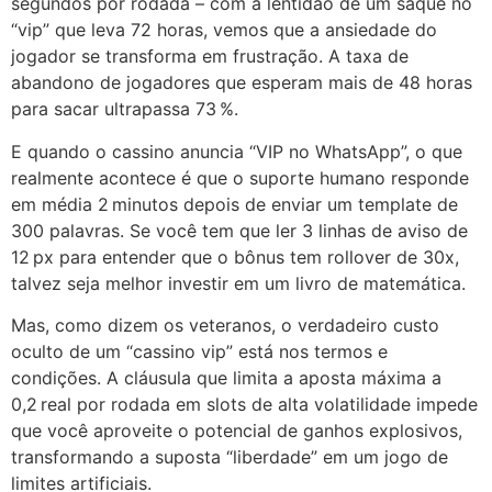
segundos por rodada – com a lentidão de um saque no
“vip” que leva 72 horas, vemos que a ansiedade do
jogador se transforma em frustração. A taxa de
abandono de jogadores que esperam mais de 48 horas
para sacar ultrapassa 73 %.
E quando o cassino anuncia “VIP no WhatsApp”, o que
realmente acontece é que o suporte humano responde
em média 2 minutos depois de enviar um template de
300 palavras. Se você tem que ler 3 linhas de aviso de
12 px para entender que o bônus tem rollover de 30x,
talvez seja melhor investir em um livro de matemática.
Mas, como dizem os veteranos, o verdadeiro custo
oculto de um “cassino vip” está nos termos e
condições. A cláusula que limita a aposta máxima a
0,2 real por rodada em slots de alta volatilidade impede
que você aproveite o potencial de ganhos explosivos,
transformando a suposta “liberdade” em um jogo de
limites artificiais.