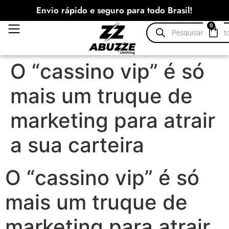
Envio rápido e seguro para todo Brasil!
0
O “cassino vip” é só
mais um truque de
marketing para atrair
a sua carteira
O “cassino vip” é só
mais um truque de
marketing para atrair