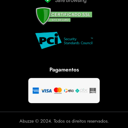
Pagamentos
Abuzze © 2024. Todos os direitos reservados.