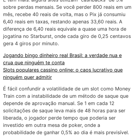
sobre perdas mensais. Se você perder 800 reais em um
mês, recebe 40 reais de volta, mas o Pix já consumiu
6,40 reais em taxas, restando apenas 33,60 reais. A
diferença de 6,40 reais equivale a quase uma hora de
jogatina no Starburst, onde cada giro de 0,25 centavos
gera 4 giros por minuto.
Jogando bingo dinheiro real Brasil: a verdade nua e
crua que ninguém te conta
Slots populares cassino online: o caos lucrativo que
ninguém quer admitir
É fácil confundir a volatilidade de um slot como Money
Train com a instabilidade de um método de saque que
depende de aprovação manual. Se 1 em cada 12
solicitações de saque leva mais de 48 horas para ser
liberada, o jogador perde tempo que poderia ser
investido em outra mesa de poker, onde a
probabilidade de ganhar 0,5% ao dia é mais previsível.