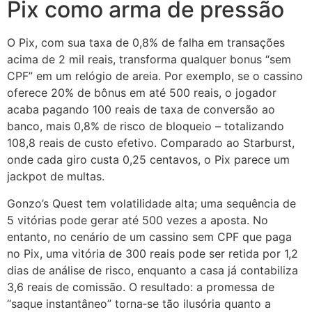
Pix como arma de pressão
O Pix, com sua taxa de 0,8% de falha em transações
acima de 2 mil reais, transforma qualquer bonus “sem
CPF” em um relógio de areia. Por exemplo, se o cassino
oferece 20% de bônus em até 500 reais, o jogador
acaba pagando 100 reais de taxa de conversão ao
banco, mais 0,8% de risco de bloqueio – totalizando
108,8 reais de custo efetivo. Comparado ao Starburst,
onde cada giro custa 0,25 centavos, o Pix parece um
jackpot de multas.
Gonzo’s Quest tem volatilidade alta; uma sequência de
5 vitórias pode gerar até 500 vezes a aposta. No
entanto, no cenário de um cassino sem CPF que paga
no Pix, uma vitória de 300 reais pode ser retida por 1,2
dias de análise de risco, enquanto a casa já contabiliza
3,6 reais de comissão. O resultado: a promessa de
“saque instantâneo” torna‑se tão ilusória quanto a