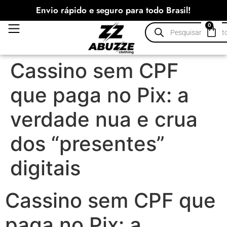
Envio rápido e seguro para todo Brasil!
0
Cassino sem CPF
que paga no Pix: a
verdade nua e crua
dos “presentes”
digitais
Cassino sem CPF que
paga no Pix: a