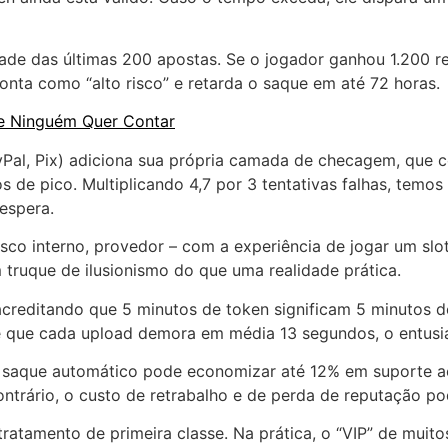
idade das últimas 200 apostas. Se o jogador ganhou 1.200 
 conta como “alto risco” e retarda o saque em até 72 horas.
ue Ninguém Quer Contar
yPal, Pix) adiciona sua própria camada de checagem, que c
s de pico. Multiplicando 4,7 por 3 tentativas falhas, tem
espera.
isco interno, provedor – com a experiência de jogar um s
truque de ilusionismo do que uma realidade prática.
acreditando que 5 minutos de token significam 5 minutos
e que cada upload demora em média 13 segundos, o entus
saque automático pode economizar até 12% em suporte ao 
ontrário, o custo de retrabalho e de perda de reputação p
 tratamento de primeira classe. Na prática, o “VIP” de mu