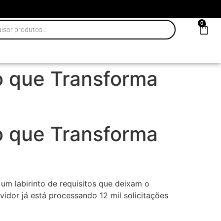
0
 que Transforma
 que Transforma
um labirinto de requisitos que deixam o
idor já está processando 12 mil solicitações