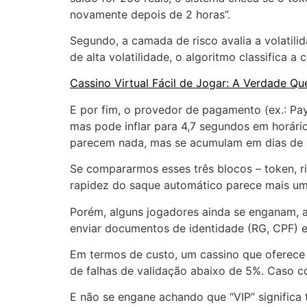
novamente depois de 2 horas”.
Segundo, a camada de risco avalia a volatil
de alta volatilidade, o algoritmo classifica a
Cassino Virtual Fácil de Jogar: A Verdade Q
E por fim, o provedor de pagamento (ex.: Pa
mas pode inflar para 4,7 segundos em horário
parecem nada, mas se acumulam em dias de 
Se compararmos esses três blocos – token, r
rapidez do saque automático parece mais um 
Porém, alguns jogadores ainda se enganam, 
enviar documentos de identidade (RG, CPF) 
Em termos de custo, um cassino que oferece 
de falhas de validação abaixo de 5%. Caso c
E não se engane achando que “VIP” significa