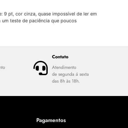
: 9 pt, cor cinza, quase impossível de ler em
em um teste de paciência que poucos
Contato
nto
Atendimento
de segunda á sexta
das 8h às 18h.
Pagamentos