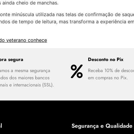
s ainda cheio de manchas.
onte minúscula utilizada nas telas de confirmação de saque
gundos de tempo de leitura, mas transforma a experiência 
odo veterano conhece
ra segura
Desconto no Pix
zamos a mesma segurança
Receba 10% de desco
ados dos maiores bancos
em compras no Pix.
nais e internacionais (SSL).
l
Segurança e Qualidade